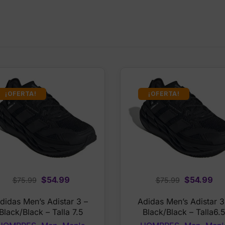
¡OFERTA!
¡OFERTA!
Original
Current
Original
Cu
$
54.99
$
54.99
$
75.99
$
75.99
price
price
price
pri
didas Men’s Adistar 3 –
Adidas Men’s Adistar 3
was:
is:
was:
is:
Black/Black – Talla 7.5
Black/Black – Talla6.
$75.99.
$54.99.
$75.99.
$54