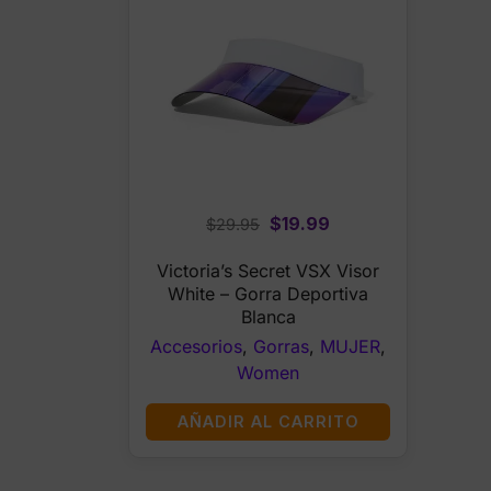
Original
Current
$
19.99
$
29.95
price
price
Victoria’s Secret VSX Visor
was:
is:
White – Gorra Deportiva
$29.95.
$19.99.
Blanca
Accesorios
,
Gorras
,
MUJER
,
Women
AÑADIR AL CARRITO