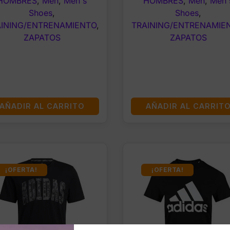
HOMBRES
,
Men
,
Men's
HOMBRES
,
Men
,
Men'
Shoes
,
Shoes
,
AINING/ENTRENAMIENTO
,
TRAINING/ENTRENAMIE
ZAPATOS
ZAPATOS
AÑADIR AL CARRITO
AÑADIR AL CARRIT
¡OFERTA!
¡OFERTA!