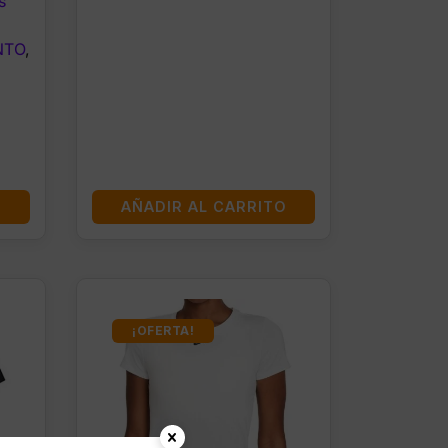
s
NTO
,
O
AÑADIR AL CARRITO
¡OFERTA!