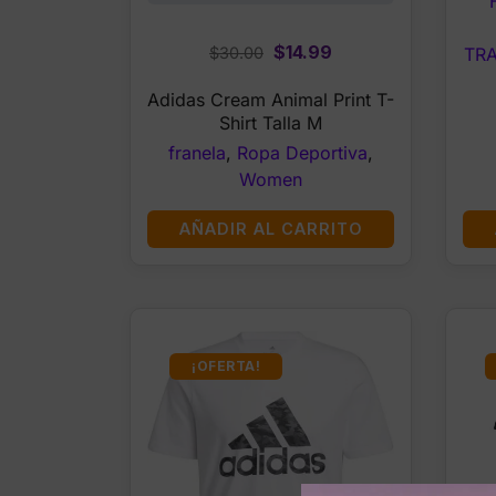
Original
Current
$
14.99
TR
$
30.00
price
price
Adidas Cream Animal Print T-
was:
is:
Shirt Talla M
$30.00.
$14.99.
franela
,
Ropa Deportiva
,
Women
AÑADIR AL CARRITO
¡OFERTA!