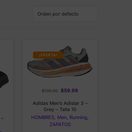
¡OFERTA!
Original
Current
$
59.99
$
130.00
price
price
Adidas Men’s Adistar 3 –
was:
is:
rrent
Grey – Talla 10
$130.00.
$59.99.
ce
HOMBRES
,
Men
,
Running
,
 –
5
ZAPATOS
.99.