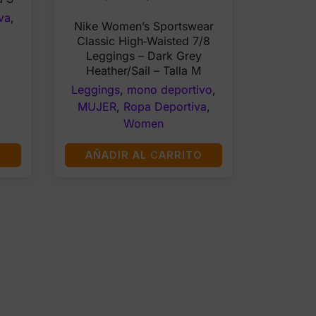
price
price
va
,
Nike Women’s Sportswear
was:
is:
Classic High‑Waisted 7/8
$60.00.
$34.99.
Leggings – Dark Grey
Heather/Sail – Talla M
Leggings
,
mono deportivo
,
MUJER
,
Ropa Deportiva
,
Women
O
AÑADIR AL CARRITO