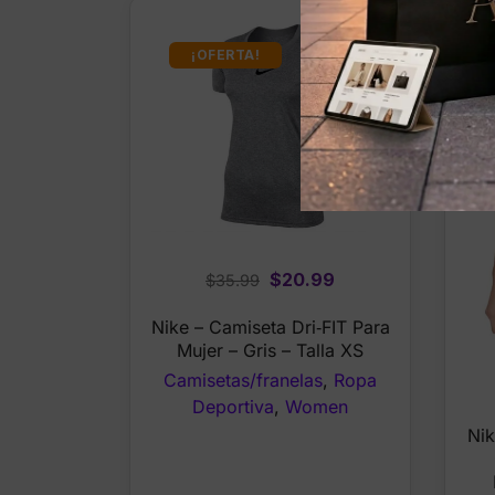
¡OFERTA!
Original
Current
$
20.99
$
35.99
price
price
Nike – Camiseta Dri‑FIT Para
was:
is:
Mujer – Gris – Talla XS
$35.99.
$20.99.
Camisetas/franelas
,
Ropa
Deportiva
,
Women
Nik