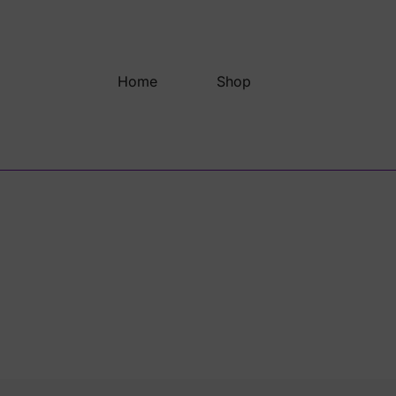
Saltar
al
contenido
Home
Shop