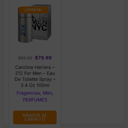
¡OFERTA!
Original
Current
$
79.99
$
89.99
price
price
Carolina Herrera –
was:
is:
212 For Men – Eau
$89.99.
$79.99.
De Toilette Spray –
3.4 Oz 100ml
Fragancias
,
Men
,
PERFUMES
AÑADIR AL
CARRITO