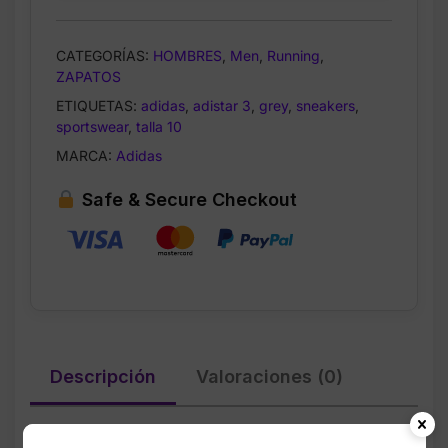
CATEGORÍAS:
HOMBRES
,
Men
,
Running
,
ZAPATOS
ETIQUETAS:
adidas
,
adistar 3
,
grey
,
sneakers
,
sportswear
,
talla 10
MARCA:
Adidas
Safe & Secure Checkout
Descripción
Valoraciones (0)