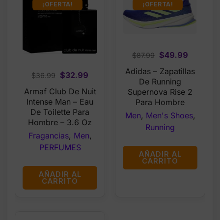
¡OFERTA!
¡OFERTA!
Original
Current
$
49.99
$
87.99
price
price
Adidas – Zapatillas
Original
Current
$
32.99
$
36.99
was:
is:
De Running
price
price
$87.99.
$49.99.
Armaf Club De Nuit
Supernova Rise 2
was:
is:
Intense Man – Eau
Para Hombre
$36.99.
$32.99.
De Toilette Para
Men
,
Men's Shoes
,
Hombre – 3.6 Oz
Running
Fragancias
,
Men
,
PERFUMES
AÑADIR AL
CARRITO
AÑADIR AL
CARRITO