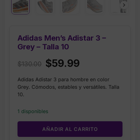
Adidas Men’s Adistar 3 –
Grey – Talla 10
Original
Current
$
59.99
$
130.00
price
price
Adidas Adistar 3 para hombre en color
was:
is:
Grey. Cómodos, estables y versátiles. Talla
$130.00.
$59.99.
10.
1 disponibles
AÑADIR AL CARRITO