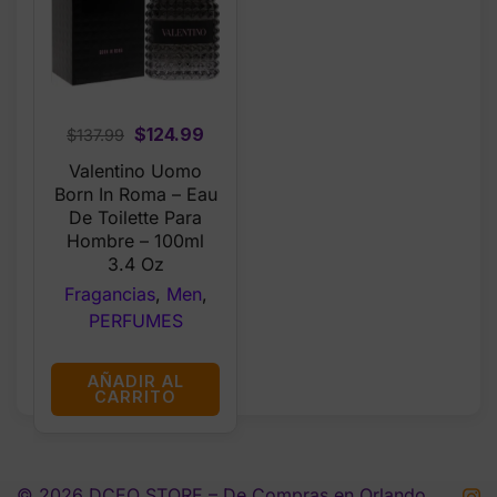
Original
Current
$
124.99
$
137.99
price
price
Valentino Uomo
was:
is:
Born In Roma – Eau
$137.99.
$124.99.
De Toilette Para
Hombre – 100ml
3.4 Oz
Fragancias
,
Men
,
PERFUMES
AÑADIR AL
CARRITO
© 2026 DCEO STORE – De Compras en Orlando