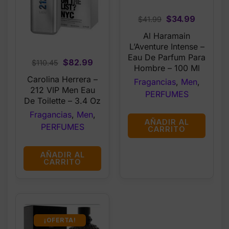
Original
Current
$
34.99
$
41.99
price
price
Al Haramain
was:
is:
L’Aventure Intense –
$41.99.
$34.99.
Eau De Parfum Para
Original
Current
$
82.99
$
110.45
Hombre – 100 Ml
price
price
Carolina Herrera –
Fragancias
,
Men
,
was:
is:
212 VIP Men Eau
PERFUMES
$110.45.
$82.99.
De Toilette – 3.4 Oz
Fragancias
,
Men
,
AÑADIR AL
PERFUMES
CARRITO
AÑADIR AL
CARRITO
¡OFERTA!