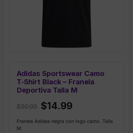
Adidas Sportswear Camo
T‑Shirt Black – Franela
Deportiva Talla M
Original
Current
$
14.99
$
30.00
price
price
Franela Adidas negra con logo camo. Talla
was:
is:
M.