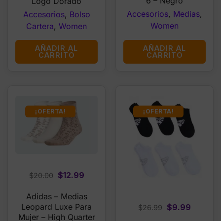
6 – Negro
Logo Dorado
Accesorios
,
Medias
,
Accesorios
,
Bolso
Women
Cartera
,
Women
AÑADIR AL
AÑADIR AL
CARRITO
CARRITO
¡OFERTA!
¡OFERTA!
Original
Current
$
12.99
$
20.00
price
price
Adidas – Medias
was:
is:
Original
Current
Leopard Luxe Para
$
9.99
$
26.99
$20.00.
$12.99.
Mujer – High Quarter
price
price