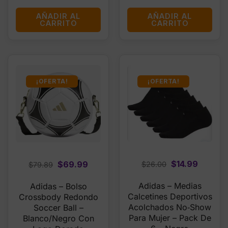
AÑADIR AL
AÑADIR AL
CARRITO
CARRITO
¡OFERTA!
¡OFERTA!
Original
Curren
Original
Current
$
14.99
$
69.99
$
26.00
$
79.89
price
price
price
price
Adidas – Medias
Adidas – Bolso
was:
is:
was:
is:
Calcetines Deportivos
Crossbody Redondo
$26.00.
$14.99.
$79.89.
$69.99.
Acolchados No‑Show
Soccer Ball –
Para Mujer – Pack De
Blanco/Negro Con