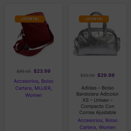
¡OFERTA!
¡OFERTA!
Original
Current
$
23.99
$
88.00
Original
Curren
$
29.99
$
39.99
price
price
Accesorios
,
Bolso
price
price
was:
is:
Adidas – Bolso
Cartera
,
MUJER
,
was:
is:
$88.00.
$23.99.
Bandolera Adicolor
Women
$39.99.
$29.99
XS – Unisex –
Compacto Con
Correa Ajustable
Accesorios
,
Bolso
Cartera
,
Women