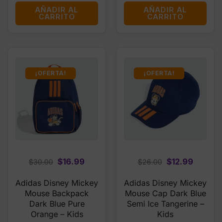
AÑADIR AL
AÑADIR AL
CARRITO
CARRITO
¡OFERTA!
¡OFERTA!
Original
Current
Original
Curren
$
16.99
$
12.99
$
30.00
$
26.00
price
price
price
price
Adidas Disney Mickey
Adidas Disney Mickey
was:
is:
was:
is:
Mouse Backpack
Mouse Cap Dark Blue
$30.00.
$16.99.
$26.00.
$12.99.
Dark Blue Pure
Semi Ice Tangerine –
Orange – Kids
Kids