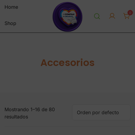
Saltar
Home
al
0
contenido
Shop
personal shopper envios a
decomprasenorlandousa.co
venezuela centro y sur america
m
tienda online
Accesorios
Mostrando 1–16 de 80
resultados