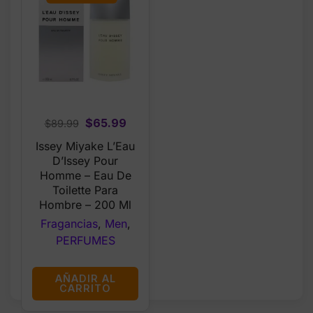
Original
Current
$
65.99
$
89.99
price
price
Issey Miyake L’Eau
was:
is:
D’Issey Pour
$89.99.
$65.99.
Homme – Eau De
Toilette Para
Hombre – 200 Ml
Fragancias
,
Men
,
PERFUMES
AÑADIR AL
CARRITO