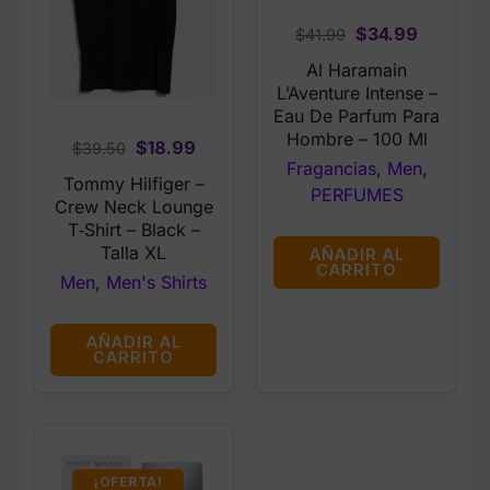
Original
Current
$
34.99
$
41.99
price
price
Al Haramain
was:
is:
L’Aventure Intense –
$41.99.
$34.99.
Eau De Parfum Para
Hombre – 100 Ml
Original
Current
$
18.99
$
39.50
Fragancias
,
Men
,
price
price
Tommy Hilfiger –
PERFUMES
was:
is:
Crew Neck Lounge
$39.50.
$18.99.
T‑Shirt – Black –
Talla XL
AÑADIR AL
CARRITO
Men
,
Men's Shirts
AÑADIR AL
CARRITO
¡OFERTA!