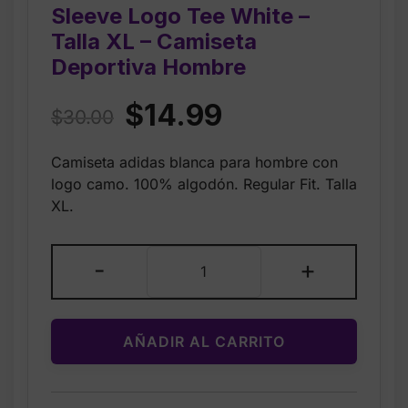
Sleeve Logo Tee White –
Talla XL – Camiseta
Deportiva Hombre
Original
Current
$
14.99
$
30.00
price
price
Camiseta adidas blanca para hombre con
was:
is:
logo camo. 100% algodón. Regular Fit. Talla
$30.00.
$14.99.
XL.
Adidas
-
+
Men’s
Camo
Short
AÑADIR AL CARRITO
Sleeve
Logo
Tee