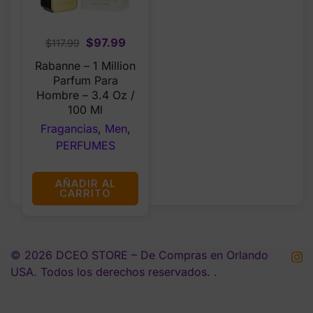
Original
Current
$
97.99
$
117.99
price
price
Rabanne – 1 Million
was:
is:
Parfum Para
$117.99.
$97.99.
Hombre – 3.4 Oz /
100 Ml
Fragancias
,
Men
,
PERFUMES
AÑADIR AL
CARRITO
© 2026 DCEO STORE – De Compras en Orlando
USA. Todos los derechos reservados. .