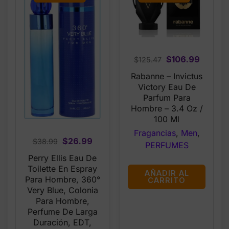
Original
Curren
$
106.99
$
125.47
price
price
Rabanne – Invictus
was:
is:
Victory Eau De
$125.47.
$106.9
Parfum Para
Hombre – 3.4 Oz /
100 Ml
Fragancias
,
Men
,
Original
Current
$
26.99
$
38.99
PERFUMES
price
price
Perry Ellis Eau De
was:
is:
Toilette En Espray
AÑADIR AL
$38.99.
$26.99.
Para Hombre, 360°
CARRITO
Very Blue, Colonia
Para Hombre,
Perfume De Larga
Duración, EDT,