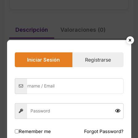
Descripción
Valoraciones (0)
La Adidas Sportswear Tech Tee en color
Iniciar Sesión
Registrarse
Legend Ink/White es una franela deportiva
diseñada para entrenamiento y uso diario.
Su tejido técnico ofrece ligereza,
transpirabilidad y comodidad durante
actividades físicas o uso casual.
El diseño mantiene el estilo clásico de
adidas con detalles minimalistas y un ajuste
regular que se adapta al movimiento. Es una
opción versátil para quienes buscan una
Remember me
Forgot Password?
camiseta deportiva de calidad con estética