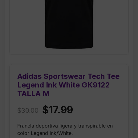
Adidas Sportswear Tech Tee
Legend Ink White GK9122
TALLA M
Original
Current
$
17.99
$
30.00
price
price
Franela deportiva ligera y transpirable en
was:
is:
color Legend Ink/White.