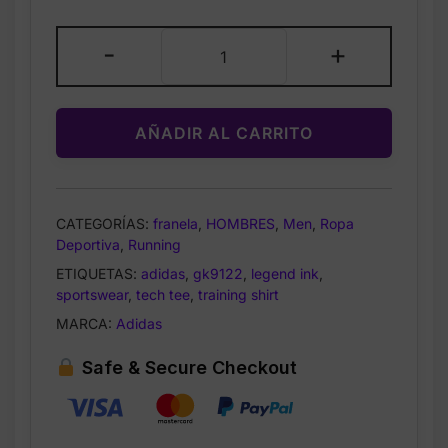
$30.00.
$17.99.
Adidas
-
+
Sportswear
Tech
Tee
AÑADIR AL CARRITO
Legend
Ink
White
GK9122
CATEGORÍAS:
franela
,
HOMBRES
,
Men
,
Ropa
TALLA
Deportiva
,
Running
M
ETIQUETAS:
adidas
,
gk9122
,
legend ink
,
cantidad
sportswear
,
tech tee
,
training shirt
MARCA:
Adidas
Safe & Secure Checkout