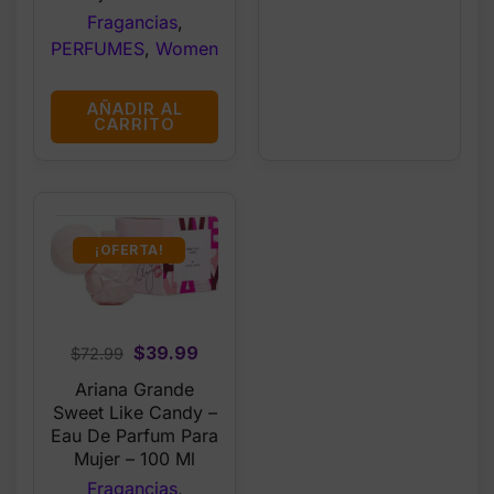
Fragancias
,
PERFUMES
,
Women
AÑADIR AL
CARRITO
¡OFERTA!
Original
Current
$
39.99
$
72.99
price
price
Ariana Grande
was:
is:
Sweet Like Candy –
$72.99.
$39.99.
Eau De Parfum Para
Mujer – 100 Ml
Fragancias
,