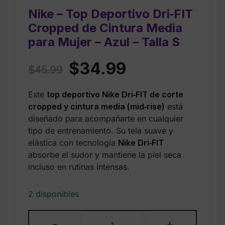
Nike – Top Deportivo Dri‑FIT
Cropped de Cintura Media
para Mujer – Azul – Talla S
Original
Current
$
34.99
$
45.99
price
price
Este
top deportivo Nike Dri‑FIT de corte
was:
is:
cropped y cintura media (mid‑rise)
está
$45.99.
$34.99.
diseñado para acompañarte en cualquier
tipo de entrenamiento. Su tela suave y
elástica con tecnología
Nike Dri‑FIT
absorbe el sudor y mantiene la piel seca
incluso en rutinas intensas.
2 disponibles
Nike
-
+