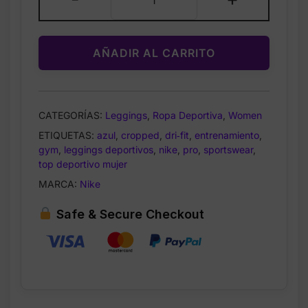
–
Top
Deportivo
AÑADIR AL CARRITO
Dri‑FIT
Cropped
de
Cintura
CATEGORÍAS:
Leggings
,
Ropa Deportiva
,
Women
Media
ETIQUETAS:
azul
,
cropped
,
dri‑fit
,
entrenamiento
,
para
gym
,
leggings deportivos
,
nike
,
pro
,
sportswear
,
Mujer
top deportivo mujer
–
MARCA:
Nike
Azul
–
Safe & Secure Checkout
Talla
S
cantidad