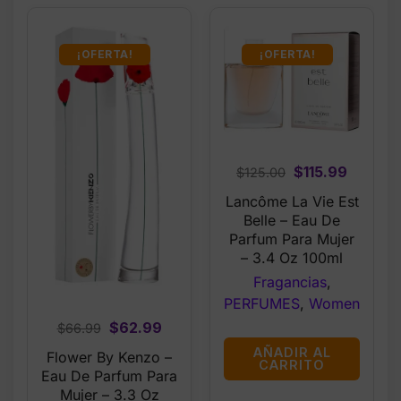
¡OFERTA!
¡OFERTA!
Original
Curren
$
115.99
$
125.00
price
price
Lancôme La Vie Est
was:
is:
Belle – Eau De
$125.00.
$115.99
Parfum Para Mujer
– 3.4 Oz 100ml
Fragancias
,
PERFUMES
,
Women
Original
Current
$
62.99
$
66.99
price
price
AÑADIR AL
Flower By Kenzo –
CARRITO
was:
is:
Eau De Parfum Para
$66.99.
$62.99.
Mujer – 3.3 Oz