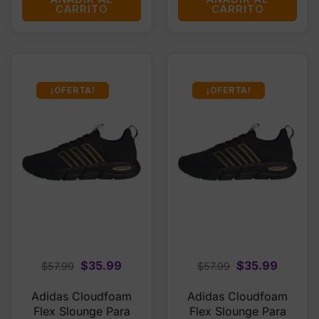
CARRITO
CARRITO
¡OFERTA!
¡OFERTA!
Original
Current
Original
Curren
$
35.99
$
35.99
$
57.99
$
57.99
price
price
price
price
Adidas Cloudfoam
Adidas Cloudfoam
was:
is:
was:
is:
Flex Slounge Para
Flex Slounge Para
$57.99.
$35.99.
$57.99.
$35.99