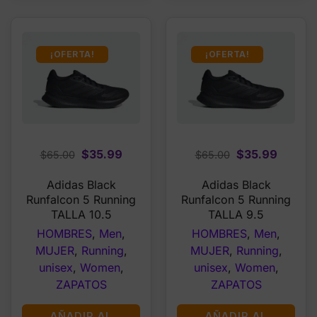
¡OFERTA!
¡OFERTA!
Original
Current
Original
Curren
$
35.99
$
35.99
$
65.00
$
65.00
price
price
price
price
Adidas Black
Adidas Black
was:
is:
was:
is:
Runfalcon 5 Running
Runfalcon 5 Running
$65.00.
$35.99.
$65.00.
$35.99
TALLA 10.5
TALLA 9.5
HOMBRES
,
Men
,
HOMBRES
,
Men
,
MUJER
,
Running
,
MUJER
,
Running
,
unisex
,
Women
,
unisex
,
Women
,
ZAPATOS
ZAPATOS
AÑADIR AL
AÑADIR AL