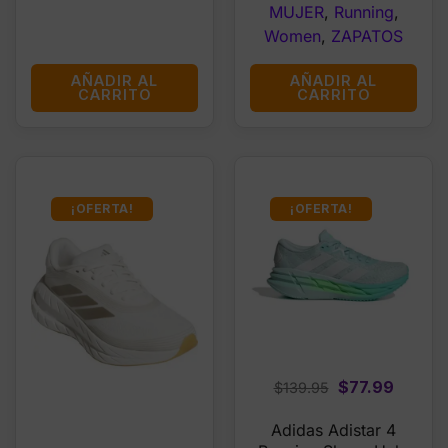
MUJER
,
Running
,
Women
,
ZAPATOS
AÑADIR AL
AÑADIR AL
CARRITO
CARRITO
¡OFERTA!
¡OFERTA!
Original
Curren
$
77.99
$
139.95
price
price
Adidas Adistar 4
was:
is: