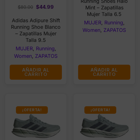
Running Shoes Halo
$139.95.
$77.99
Original
Current
$
44.99
Mint – Zapatillas
$
80.00
Mujer Talla 6.5
price
price
Adidas Adipure Shift
was:
is:
MUJER
,
Running
,
Running Shoe Blanco
$80.00.
$44.99.
Women
,
ZAPATOS
– Zapatillas Mujer
Talla 9.5
MUJER
,
Running
,
Women
,
ZAPATOS
AÑADIR AL
AÑADIR AL
CARRITO
CARRITO
¡OFERTA!
¡OFERTA!