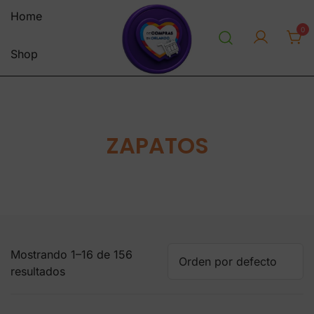
Saltar
Home
al
0
contenido
Shop
personal shopper envios a
decomprasenorlandousa.co
venezuela centro y sur america
m
tienda online
ZAPATOS
Mostrando 1–16 de 156
resultados