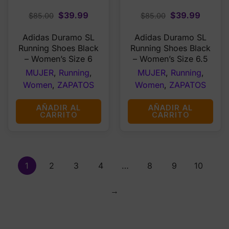
Original
Current
Original
Curren
$
39.99
$
39.99
$
85.00
$
85.00
price
price
price
price
Adidas Duramo SL
Adidas Duramo SL
was:
is:
was:
is:
Running Shoes Black
Running Shoes Black
$85.00.
$39.99.
$85.00.
$39.99
– Women’s Size 6
– Women’s Size 6.5
MUJER
,
Running
,
MUJER
,
Running
,
Women
,
ZAPATOS
Women
,
ZAPATOS
AÑADIR AL
AÑADIR AL
CARRITO
CARRITO
1
2
3
4
…
8
9
10
→