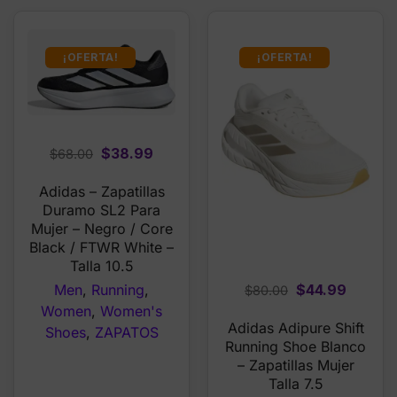
¡OFERTA!
¡OFERTA!
Original
Current
$
38.99
$
68.00
price
price
Adidas – Zapatillas
was:
is:
Duramo SL2 Para
$68.00.
$38.99.
Mujer – Negro / Core
Black / FTWR White –
Talla 10.5
Original
Curren
$
44.99
Men
,
Running
,
$
80.00
price
price
Women
,
Women's
Adidas Adipure Shift
was:
is:
Shoes
,
ZAPATOS
Running Shoe Blanco
$80.00.
$44.99
– Zapatillas Mujer
Talla 7.5