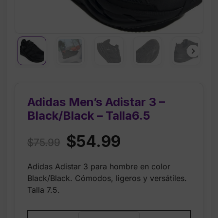
Adidas Men’s Adistar 3 –
Black/Black – Talla6.5
Original
Current
$
54.99
$
75.99
price
price
Adidas Adistar 3 para hombre en color
was:
is:
Black/Black. Cómodos, ligeros y versátiles.
$75.99.
$54.99.
Talla 7.5.
Adidas