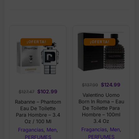
¡OFERTA!
¡OFERTA!
Original
Curren
$
124.99
$
137.99
Original
Current
$
102.99
price
price
$
127.47
Valentino Uomo
price
price
was:
is:
Born In Roma – Eau
Rabanne – Phantom
was:
is:
$137.99.
$124.99
De Toilette Para
Eau De Toilette
$127.47.
$102.99.
Hombre – 100ml
Para Hombre – 3.4
3.4 Oz
Oz / 100 Ml
Fragancias
,
Men
,
Fragancias
,
Men
,
PERFUMES
PERFUMES