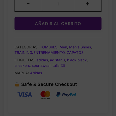
-
+
Men’s
Adistar
3
AÑADIR AL CARRITO
–
Black/Black
–
Talla6.5
CATEGORÍAS:
HOMBRES
,
Men
,
Men's Shoes
,
cantidad
TRAINING/ENTRENAMIENTO
,
ZAPATOS
ETIQUETAS:
adidas
,
adistar 3
,
black black
,
sneakers
,
sportswear
,
talla 7.5
MARCA:
Adidas
Safe & Secure Checkout