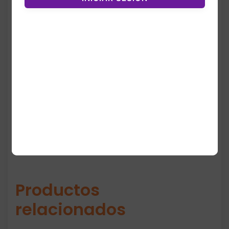
moderno, limpio y versátil que combina con
cualquier outfit.
Con un ajuste cómodo y materiales de alta
calidad, los Adistar 3 son una excelente
opción para quienes buscan un calzado
resistente, ligero y con estilo deportivo.
Productos
relacionados