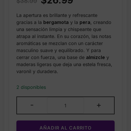
$
26.99
$
38.99
price
price
La apertura es brillante y refrescante
was:
is:
gracias a la
bergamota
y la
pera
, creando
$38.99.
$26.99.
una sensación limpia y chispeante que
atrapa al instante. En su corazón, las notas
aromáticas se mezclan con un carácter
masculino suave y equilibrado. Y para
cerrar con fuerza, una base de
almizcle
y
maderas ligeras que deja una estela fresca,
varonil y duradera.
2 disponibles
Perry
-
+
Ellis
Eau
De
AÑADIR AL CARRITO
Toilette