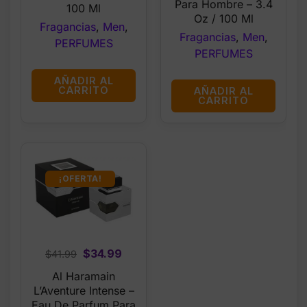
$127.47.
$102.99
Para Hombre – 3.4
100 Ml
Oz / 100 Ml
Fragancias
,
Men
,
Fragancias
,
Men
,
PERFUMES
PERFUMES
AÑADIR AL
CARRITO
AÑADIR AL
CARRITO
¡OFERTA!
Original
Current
$
34.99
$
41.99
price
price
Al Haramain
was:
is:
L’Aventure Intense –
$41.99.
$34.99.
Eau De Parfum Para