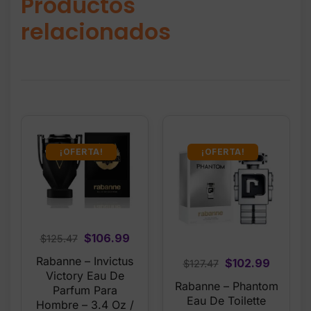
Productos
relacionados
¡OFERTA!
¡OFERTA!
Original
Current
$
106.99
$
125.47
price
price
Rabanne – Invictus
Original
Curren
$
102.99
$
127.47
was:
is:
Victory Eau De
price
price
Rabanne – Phantom
$125.47.
$106.99.
Parfum Para
was:
is:
Eau De Toilette
Hombre – 3.4 Oz /