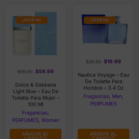
¡OFERTA!
¡OFERTA!
Original
Curren
$
19.99
$
25.99
price
price
Original
Current
$
59.99
$
95.00
Nautica Voyage – Eau
was:
is:
price
price
De Toilette Para
$25.99.
$19.99.
Dolce & Gabbana
was:
is:
Hombre – 3.4 Oz
Light Blue – Eau De
$95.00.
$59.99.
Fragancias
,
Men
,
Toilette Para Mujer –
PERFUMES
100 Ml
Fragancias
,
PERFUMES
,
Women
AÑADIR AL
AÑADIR AL
CARRITO
CARRITO