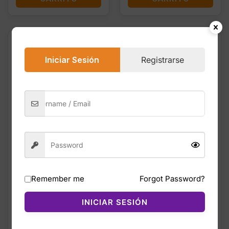
¡OFERTA!
¡OFERTA!
Iniciar Sesión
Registrarse
Remember me
Forgot Password?
INICIAR SESIÓN
Original
Curren
$
26.99
$
39.99