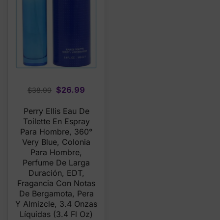
Original
Current
$
26.99
$
38.99
price
price
Perry Ellis Eau De
was:
is:
Toilette En Espray
$38.99.
$26.99.
Para Hombre, 360°
Very Blue, Colonia
Para Hombre,
Perfume De Larga
Duración, EDT,
Fragancia Con Notas
De Bergamota, Pera
Y Almizcle, 3.4 Onzas
Líquidas (3.4 Fl Oz)