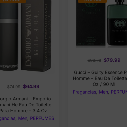
Original
Cu
$
79.99
$
93.78
price
pr
Gucci – Guilty Essence 
was:
is:
Homme – Eau De Toilette
$93.78.
$7
Oz / 90 Ml
Original
Current
$
64.99
$
74.99
Fragancias
,
Men
,
PERFU
price
price
orgio Armani – Emporio
was:
is:
mani He Eau De Toilette
$74.99.
$64.99.
Para Hombre – 3.4 Oz
gancias
,
Men
,
PERFUMES