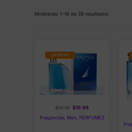
Mostrando 1–16 de 39 resultados
¡OFERTA!
Original
Current
$
19.99
$
25.99
price
price
Fragancias
,
Men
,
PERFUMES
was:
is:
Fra
$25.99.
$19.99.