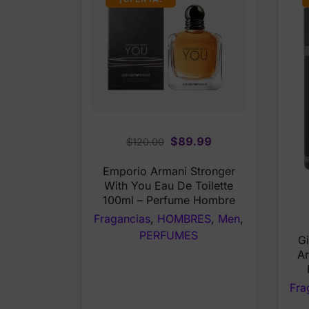
Original
Current
$
89.99
$
120.00
price
price
Emporio Armani Stronger
was:
is:
With You Eau De Toilette
$120.00.
$89.99.
100ml – Perfume Hombre
Fragancias
,
HOMBRES
,
Men
,
PERFUMES
Gi
Ar
Fra