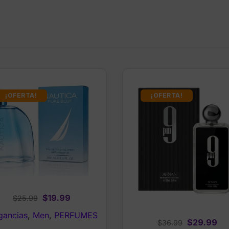
¡OFERTA!
¡OFERTA!
Original
Current
$
19.99
$
25.99
price
price
gancias
,
Men
,
PERFUMES
Original
Cu
was:
is:
$
29.99
$
36.99