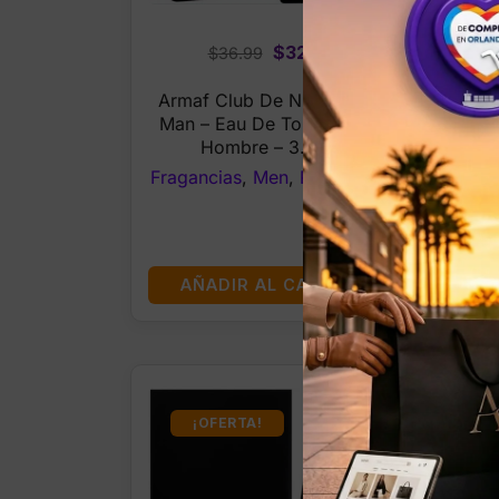
Original
Current
$
32.99
$
36.99
A
price
price
Sk
Armaf Club De Nuit Intense
was:
is:
Man – Eau De Toilette Para
$36.99.
$32.99.
Hombre – 3.6 Oz
Fragancias
,
Men
,
PERFUMES
Fra
AÑADIR AL CARRITO
¡OFERTA!