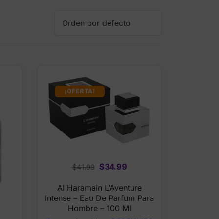
¡OFERTA!
Original
Current
$
34.99
$
41.99
price
price
Al Haramain L’Aventure
was:
is:
Intense – Eau De Parfum Para
$41.99.
$34.99.
Hombre – 100 Ml
rrent