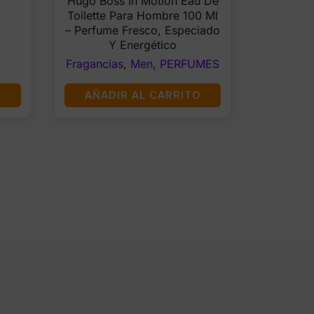
Hugo Boss In Motion Eau De
was:
is:
Toilette Para Hombre 100 Ml
$84.00.
$30.99.
– Perfume Fresco, Especiado
Y Energético
Fragancias
,
Men
,
PERFUMES
O
AÑADIR AL CARRITO