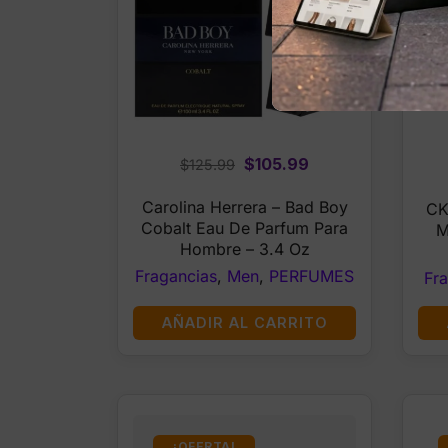
Original
Current
$
105.99
$
125.99
price
price
Carolina Herrera – Bad Boy
CK
was:
is:
Cobalt Eau De Parfum Para
M
$125.99.
$105.99.
Hombre – 3.4 Oz
Fragancias
,
Men
,
PERFUMES
Fr
AÑADIR AL CARRITO
¡OFERTA!