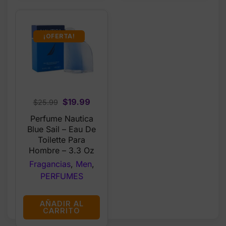
¡OFERTA!
Original
Current
$
19.99
$
25.99
price
price
Perfume Nautica
was:
is:
Blue Sail – Eau De
$25.99.
$19.99.
Toilette Para
Hombre – 3.3 Oz
Fragancias
,
Men
,
PERFUMES
AÑADIR AL
CARRITO