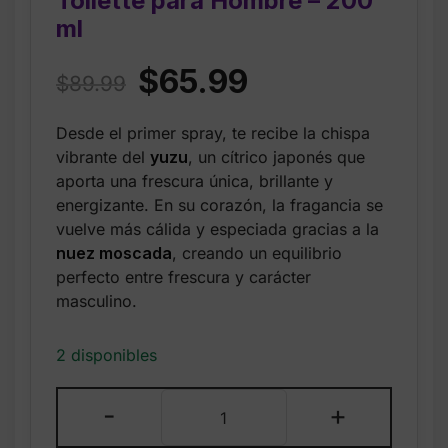
Toilette para Hombre – 200
ml
Original
Current
$
65.99
$
89.99
price
price
Desde el primer spray, te recibe la chispa
was:
is:
vibrante del
yuzu
, un cítrico japonés que
$89.99.
$65.99.
aporta una frescura única, brillante y
energizante. En su corazón, la fragancia se
vuelve más cálida y especiada gracias a la
nuez moscada
, creando un equilibrio
perfecto entre frescura y carácter
masculino.
2 disponibles
Issey
-
+
Miyake