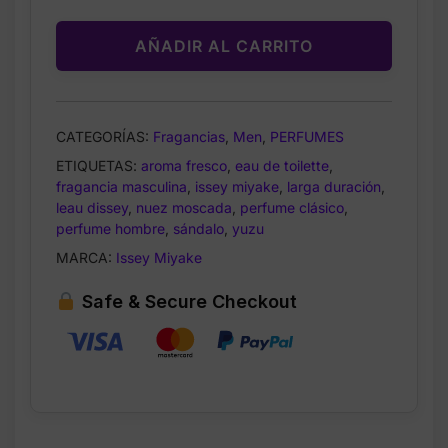
L’Eau
d’Issey
AÑADIR AL CARRITO
Pour
Homme
–
Eau
CATEGORÍAS:
Fragancias
,
Men
,
PERFUMES
de
ETIQUETAS:
aroma fresco
,
eau de toilette
,
Toilette
fragancia masculina
,
issey miyake
,
larga duración
,
para
leau dissey
,
nuez moscada
,
perfume clásico
,
Hombre
perfume hombre
,
sándalo
,
yuzu
–
MARCA:
Issey Miyake
200
ml
Safe & Secure Checkout
cantidad