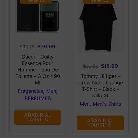
¡OFERTA!
¡OFERTA!
Original
Current
$
79.99
$
93.78
price
price
Gucci – Guilty
was:
is:
Essence Pour
Original
Current
$
18.99
$
39.50
$93.78.
$79.99.
Homme – Eau De
price
price
Tommy Hilfiger –
Toilette – 3 Oz / 90
was:
is:
Crew Neck Lounge
Ml
$39.50.
$18.99.
T‑Shirt – Black –
Fragancias
,
Men
,
Talla XL
PERFUMES
Men
,
Men's Shirts
AÑADIR AL
CARRITO
AÑADIR AL
CARRITO