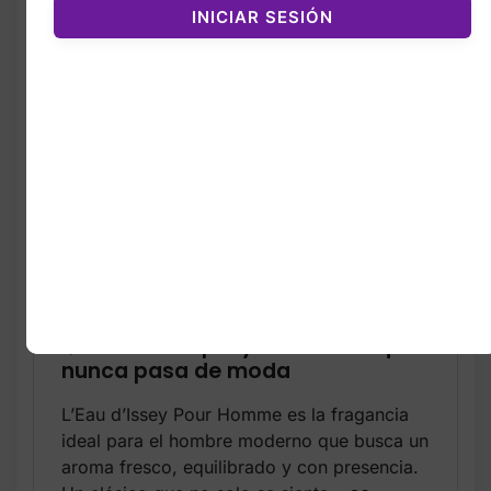
vuelve más cálida y especiada gracias a la
INICIAR SESIÓN
nuez moscada
, creando un equilibrio
perfecto entre frescura y carácter
masculino. Y para cerrar con fuerza, una
base suave y elegante de
sándalo
, maderas
y almizcle que deja una estela limpia,
varonil y duradera.
Fresco, puro y elegante
Perfecto para uso diario
Larga duración
Aroma limpio y masculino que
nunca pasa de moda
L’Eau d’Issey Pour Homme es la fragancia
ideal para el hombre moderno que busca un
aroma fresco, equilibrado y con presencia.