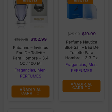
¡OFERTA!
¡OFERTA!
Original
Current
$
19.99
$
25.99
Original
Current
$
102.99
price
price
$
150.45
Perfume Nautica
price
price
was:
is:
Blue Sail – Eau De
Rabanne – Invictus
was:
is:
$25.99.
$19.99.
Toilette Para
Eau De Toilette
$150.45.
$102.99.
Hombre – 3.3 Oz
Para Hombre – 3.4
Oz / 100 Ml
Fragancias
,
Men
,
Fragancias
,
Men
,
PERFUMES
PERFUMES
AÑADIR AL
CARRITO
AÑADIR AL
CARRITO