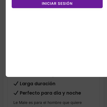
INICIAR SESIÓN
creando una sensación limpia, vibrante y
masculina. En su corazón, las notas
especiadas y aromáticas aportan calidez y
un toque seductor que se siente elegante y
poderoso. Y para cerrar con fuerza, una
base cremosa y duradera de
vainilla
,
ámbar
y maderas suaves que deja una
estela irresistible, cálida y profundamente
varonil.
Ícono mundial de la perfumería
masculina
Fresco, dulce y seductor
Larga duración
Perfecto para día y noche
Le Male es para el hombre que quiere