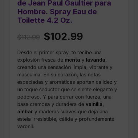
de Jean Paul Gaultier para
Hombre. Spray Eau de
Toilette 4.2 Oz.
Original
Current
$
102.99
$
112.99
price
price
Desde el primer spray, te recibe una
was:
is:
explosión fresca de
menta
y
lavanda
,
$112.99.
$102.99.
creando una sensación limpia, vibrante y
masculina. En su corazón, las notas
especiadas y aromáticas aportan calidez y
un toque seductor que se siente elegante y
poderoso. Y para cerrar con fuerza, una
base cremosa y duradera de
vainilla
,
ámbar
y maderas suaves que deja una
estela irresistible, cálida y profundamente
varonil.