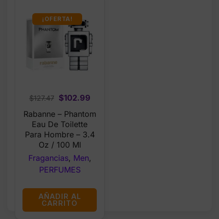
¡OFERTA!
Original
Current
$
102.99
$
127.47
price
price
Rabanne – Phantom
was:
is:
Eau De Toilette
$127.47.
$102.99.
Para Hombre – 3.4
Oz / 100 Ml
Fragancias
,
Men
,
PERFUMES
AÑADIR AL
CARRITO