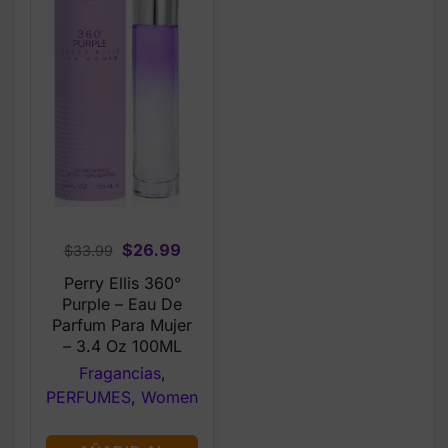
Original
Current
$
26.99
$
33.99
price
price
Perry Ellis 360°
was:
is:
Purple – Eau De
$33.99.
$26.99.
Parfum Para Mujer
– 3.4 Oz 100ML
Fragancias
,
PERFUMES
,
Women