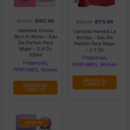
Original
Current
$
162.99
Original
Curren
$
172.99
$
175.99
$
182.99
price
price
price
price
Valentino Donna
Carolina Herrera La
was:
is:
was:
is:
Born In Roma – Eau
Bomba – Eau De
$172.99.
$162.99.
$182.99.
$175.99
De Parfum Para
Parfum Para Mujer
Mujer – 3.4 Oz
– 2.7 Oz
100ml
Fragancias
,
Fragancias
,
PERFUMES
,
Women
PERFUMES
,
Women
AÑADIR AL
CARRITO
AÑADIR AL
CARRITO
¡OFERTA!