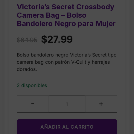
Victoria’s Secret Crossbody
Camera Bag – Bolso
Bandolero Negro para Mujer
Original
Current
$
27.99
$
64.95
price
price
Bolso bandolero negro Victoria’s Secret tipo
was:
is:
camera bag con patrón V‑Quilt y herrajes
$64.95.
$27.99.
dorados.
2 disponibles
Victoria’s
-
+
Secret
Crossbody
Camera
AÑADIR AL CARRITO
Bag