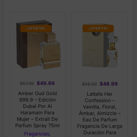
¡OFERTA!
¡OFERTA!
Original
Current
$
49.99
Original
Current
$
48.99
$
57.99
$
58.99
price
price
price
price
Amber Oud Gold
Lattafa Her
was:
is:
was:
is:
999.9 – Edición
Confession –
$57.99.
$49.99.
$58.99.
$48.99.
Dubai Por Al
Vainilla, Floral,
Haramain Para
Ámbar, Almizcle –
Mujer – Extrait De
Eau De Parfum
Parfum Spray 75ml
Fragancia De Larga
Duración Para
Fragancias
,