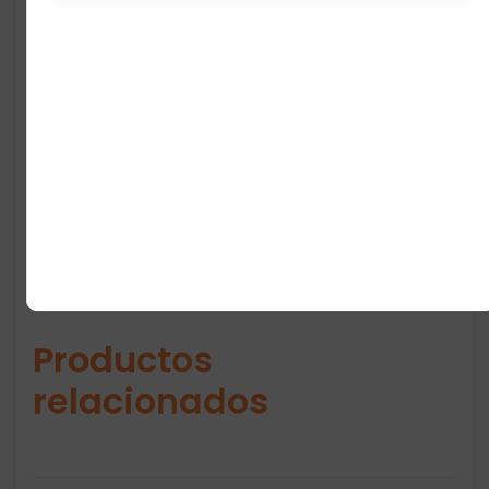
Un clásico amado en todo el
mundo
Light Blue es para la mujer que quiere
sentirse fresca, radiante y segura. Un aroma
que no solo se siente…
se vive
.
Productos
relacionados