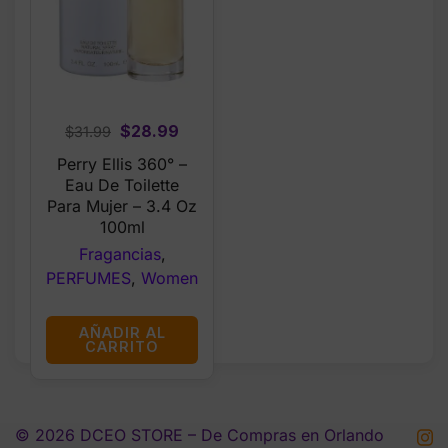
Original
Current
$
28.99
$
31.99
price
price
Perry Ellis 360° –
was:
is:
Eau De Toilette
$31.99.
$28.99.
Para Mujer – 3.4 Oz
100ml
Fragancias
,
PERFUMES
,
Women
AÑADIR AL
CARRITO
© 2026 DCEO STORE – De Compras en Orlando