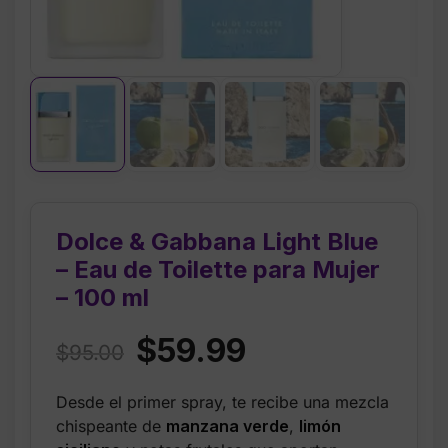
Dolce & Gabbana Light Blue
– Eau de Toilette para Mujer
– 100 ml
Original
Current
$
59.99
$
95.00
price
price
Desde el primer spray, te recibe una mezcla
was:
is:
chispeante de
manzana verde
,
limón