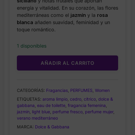
$95.00.
$59.99.
siciliano
y notas frutales que aportan
energía y vitalidad. En su corazón, las flores
mediterráneas como el
jazmín
y la
rosa
blanca
añaden suavidad, feminidad y un
toque romántico.
1 disponibles
AÑADIR AL CARRITO
CATEGORÍAS:
Fragancias
,
PERFUMES
,
Women
ETIQUETAS:
aroma limpio
,
cedro
,
cítrico
,
dolce &
gabbana
,
eau de toilette
,
fragancia femenina
,
jazmín
,
light blue
,
perfume fresco
,
perfume mujer
,
verano mediterráneo
MARCA:
Dolce & Gabbana