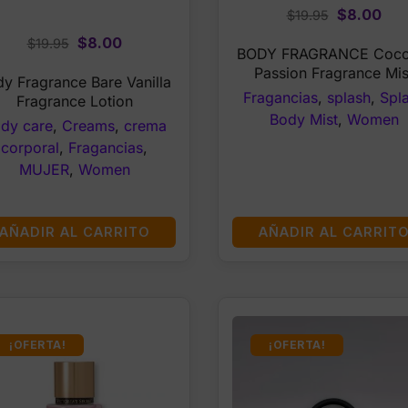
Original
Cur
$
8.00
$
19.95
price
pri
Original
Current
$
8.00
$
19.95
BODY FRAGRANCE Coco
was:
is:
price
price
Passion Fragrance Mis
$19.95.
$8.
y Fragrance Bare Vanilla
was:
is:
Fragancias
,
splash
,
Spl
Fragrance Lotion
$19.95.
$8.00.
Body Mist
,
Women
dy care
,
Creams
,
crema
corporal
,
Fragancias
,
MUJER
,
Women
AÑADIR AL CARRITO
AÑADIR AL CARRIT
¡OFERTA!
¡OFERTA!