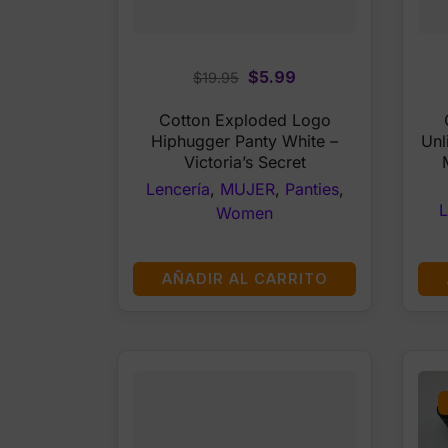
Original
Current
$
5.99
$
19.95
price
price
Cotton Exploded Logo
was:
is:
Hiphugger Panty White –
Unl
$19.95.
$5.99.
Victoria’s Secret
Lencería
,
MUJER
,
Panties
,
L
Women
AÑADIR AL CARRITO