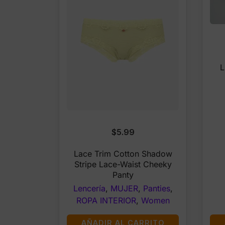
L
$
5.99
Lace Trim Cotton Shadow
Stripe Lace-Waist Cheeky
Panty
Lencería
,
MUJER
,
Panties
,
ROPA INTERIOR
,
Women
AÑADIR AL CARRITO