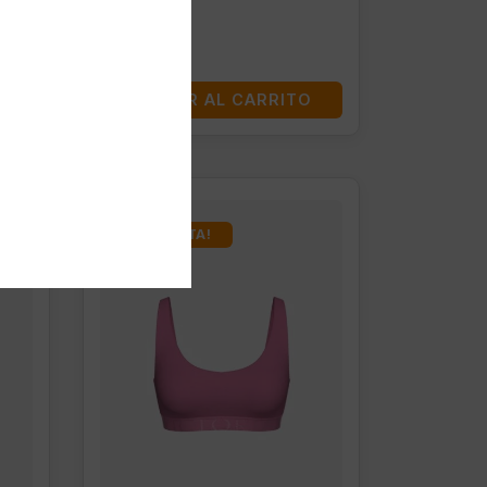
ra
,
O
AÑADIR AL CARRITO
¡OFERTA!