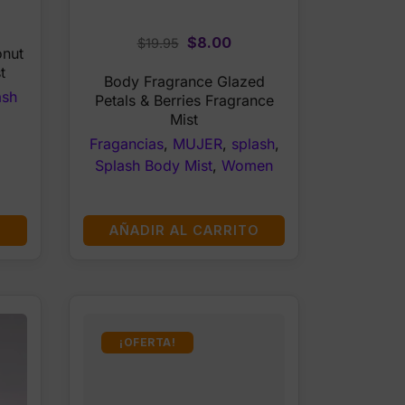
rent
ce
Original
Current
$
8.00
$
19.95
nut
price
price
t
00.
Body Fragrance Glazed
was:
is:
ash
Petals & Berries Fragrance
$19.95.
$8.00.
Mist
Fragancias
,
MUJER
,
splash
,
Splash Body Mist
,
Women
O
AÑADIR AL CARRITO
¡OFERTA!