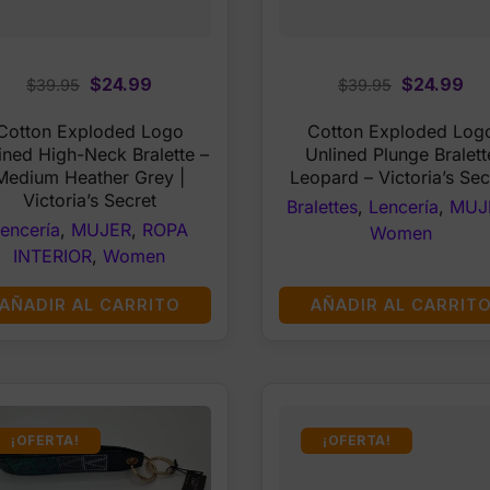
Original
Current
Original
Cu
$
24.99
$
24.99
$
39.95
$
39.95
price
price
price
pri
Cotton Exploded Logo
Cotton Exploded Log
was:
is:
was:
is:
ined High-Neck Bralette –
Unlined Plunge Bralett
$39.95.
$24.99.
$39.95.
$2
Medium Heather Grey |
Leopard – Victoria’s Sec
Victoria’s Secret
Bralettes
,
Lencería
,
MUJ
encería
,
MUJER
,
ROPA
Women
INTERIOR
,
Women
AÑADIR AL CARRITO
AÑADIR AL CARRIT
¡OFERTA!
¡OFERTA!