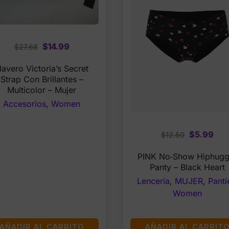
Original
Current
$
14.99
$
27.68
price
price
lavero Victoria’s Secret
was:
is:
Strap Con Brillantes –
$27.68.
$14.99.
Multicolor – Mujer
Accesorios
,
Women
Original
Cur
$
5.99
$
12.50
price
pri
PINK No‑Show Hiphugg
was:
is:
Panty – Black Heart
$12.50.
$5.
Lencería
,
MUJER
,
Panti
Women
AÑADIR AL CARRITO
AÑADIR AL CARRIT