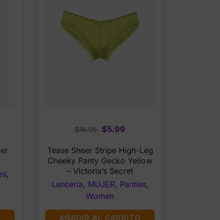
rent
Original
Current
$
5.99
$
16.95
ce
price
price
er
Tease Sheer Stripe High-Leg
was:
is:
Cheeky Panty Gecko Yellow
99.
$16.95.
$5.99.
– Victoria’s Secret
es
,
Lencería
,
MUJER
,
Panties
,
Women
O
AÑADIR AL CARRITO