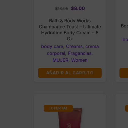
Original
Current
$
8.00
$
18.95
price
price
Bath & Body Works
was:
is:
Bod
Champagne Toast – Ultimate
$18.95.
$8.00.
Hydration Body Cream – 8
Oz
bo
body care
,
Creams
,
crema
corporal
,
Fragancias
,
MUJER
,
Women
AÑADIR AL CARRITO
¡OFERTA!