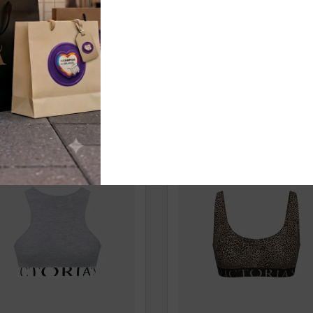
Accesorios
,
Bolso Carte
MUJER
,
Women
AÑADIR AL CARRITO
AÑADIR AL CARRIT
¡OFERTA!
¡OFERTA!