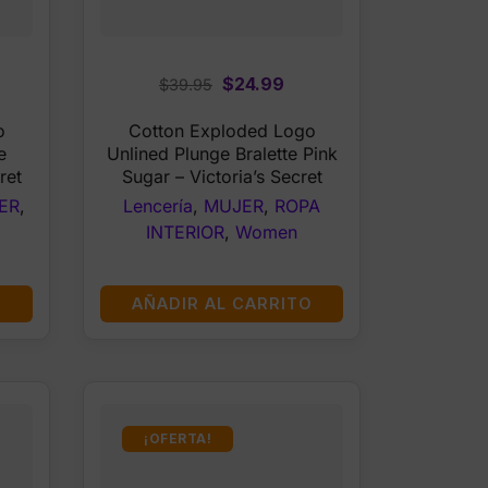
rrent
Original
Current
$
24.99
$
39.95
ce
price
price
o
Cotton Exploded Logo
was:
is:
e
Unlined Plunge Bralette Pink
4.99.
$39.95.
$24.99.
ret
Sugar – Victoria’s Secret
ER
,
Lencería
,
MUJER
,
ROPA
INTERIOR
,
Women
O
AÑADIR AL CARRITO
¡OFERTA!