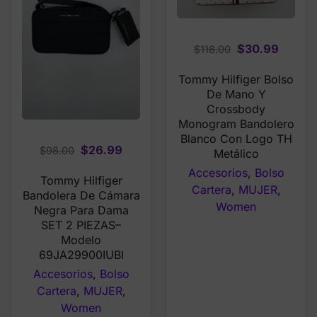
Original
Curren
$
30.99
$
118.00
price
price
Tommy Hilfiger Bolso
was:
is:
De Mano Y
$118.00.
$30.99
Crossbody
Monogram Bandolero
Blanco Con Logo TH
Original
Current
$
26.99
$
98.00
Metálico
price
price
Accesorios
,
Bolso
Tommy Hilfiger
was:
is:
Cartera
,
MUJER
,
Bandolera De Cámara
$98.00.
$26.99.
Women
Negra Para Dama
SET 2 PIEZAS–
Modelo
69JA29900IUBI
Accesorios
,
Bolso
Cartera
,
MUJER
,
Women