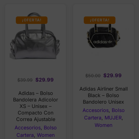
¡OFERTA!
¡OFERTA!
Original
Curren
$
29.99
$
50.00
Original
Current
$
29.99
$
39.99
price
price
price
price
Adidas Airliner Small
was:
is:
Adidas – Bolso
was:
is:
Black – Bolso
$50.00.
$29.99
Bandolera Adicolor
Bandolero Unisex
$39.99.
$29.99.
XS – Unisex –
Accesorios
,
Bolso
Compacto Con
Cartera
,
MUJER
,
Correa Ajustable
Women
Accesorios
,
Bolso
Cartera
,
Women