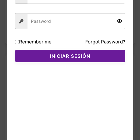
Accesorios
,
Bolso
Bolso Cartera
,
Men
,
Cartera
,
MUJER
,
unisex
,
Women
Women
AÑADIR AL
AÑADIR AL
CARRITO
CARRITO
Remember me
Forgot Password?
INICIAR SESIÓN
¡OFERTA!
¡OFERTA!