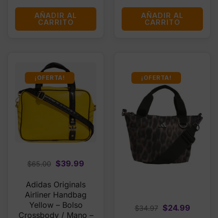
AÑADIR AL
AÑADIR AL
CARRITO
CARRITO
¡OFERTA!
¡OFERTA!
Original
Current
$
39.99
$
65.00
price
price
Adidas Originals
was:
is:
Airliner Handbag
$65.00.
$39.99.
Yellow – Bolso
Original
Curren
$
24.99
$
34.97
Crossbody / Mano –