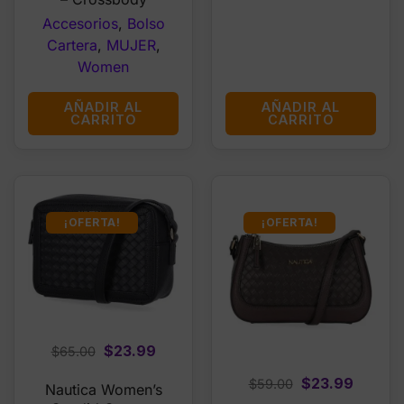
Accesorios
,
Bolso
Cartera
,
MUJER
,
Women
AÑADIR AL
AÑADIR AL
CARRITO
CARRITO
¡OFERTA!
¡OFERTA!
Original
Current
$
23.99
$
65.00
price
price
Original
Curren
$
23.99
$
59.00
Nautica Women’s
was:
is: