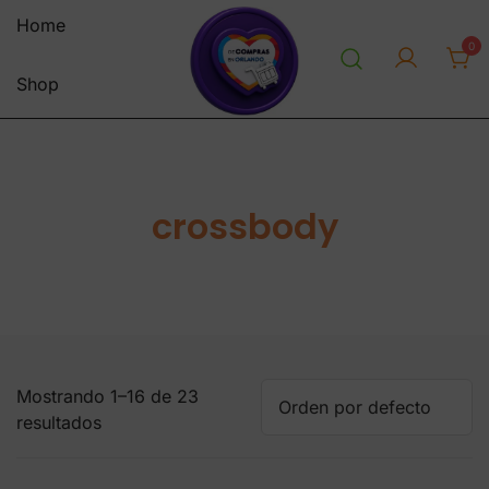
Saltar
Home
al
0
contenido
Shop
personal shopper envios a
decomprasenorlandousa.co
venezuela centro y sur america
m
tienda online
crossbody
Mostrando 1–16 de 23
resultados