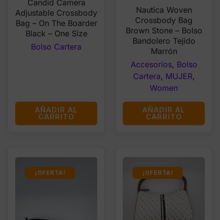
price
price
Candid Camera
$65.00.
$23.99.
Nautica Woven
was:
is:
Adjustable Crossbody
Crossbody Bag
Bag – On The Boarder
$59.00.
$23.99
Brown Stone – Bolso
Black – One Size
Bandolero Tejido
Bolso Cartera
Marrón
Accesorios
,
Bolso
Cartera
,
MUJER
,
Women
AÑADIR AL
AÑADIR AL
CARRITO
CARRITO
¡OFERTA!
¡OFERTA!