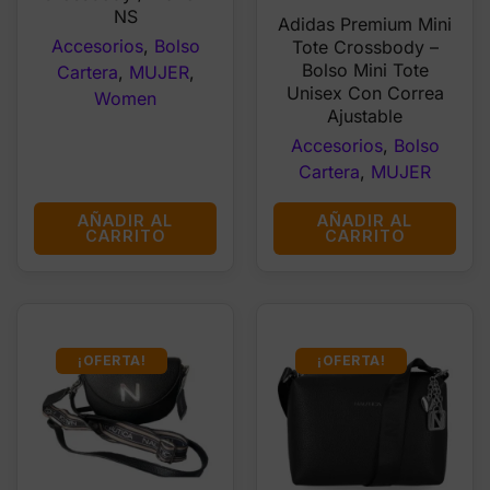
price
price
NS
Adidas Premium Mini
was:
is:
Accesorios
,
Bolso
Tote Crossbody –
$34.97.
$24.99
Bolso Mini Tote
Cartera
,
MUJER
,
Unisex Con Correa
Women
Ajustable
Accesorios
,
Bolso
Cartera
,
MUJER
AÑADIR AL
AÑADIR AL
CARRITO
CARRITO
¡OFERTA!
¡OFERTA!