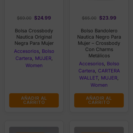
Original
Current
Original
Curren
$
24.99
$
23.99
$
69.00
$
65.00
price
price
price
price
Bolsa Crossbody
Bolso Bandolero
was:
is:
was:
is:
Nautica Original
Nautica Negro Para
$69.00.
$24.99.
$65.00.
$23.99
Negra Para Mujer
Mujer – Crossbody
Con Charms
Accesorios
,
Bolso
Metálicos
Cartera
,
MUJER
,
Accesorios
,
Bolso
Women
Cartera
,
CARTERA
WALLET
,
MUJER
,
Women
AÑADIR AL
AÑADIR AL
CARRITO
CARRITO