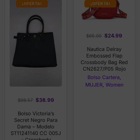
¡OFERTA!
¡OFERTA!
Original
Curren
$
24.99
$
65.00
price
price
Nautica Delray
was:
is:
Embossed Flap
$65.00.
$24.99
Crossbody Bag Red
CN2627/P05 Rojo
Bolso Cartera
,
MUJER
,
Women
Original
Current
$
38.99
$
98.57
price
price
Bolso Victoria’s
was:
is:
Secret Negro Para
$98.57.
$38.99.
Dama – Modelo
ST11241140 CC 005J
– Crossbody