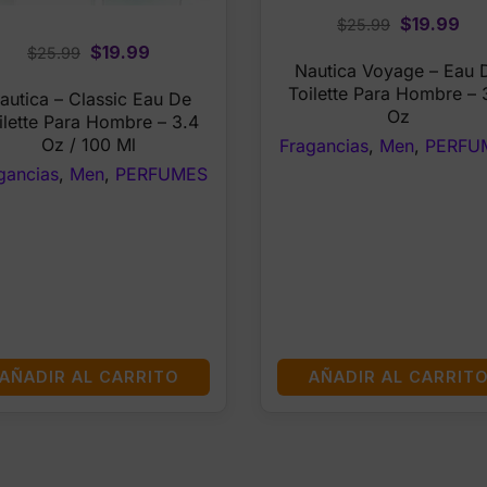
Original
Cu
$
19.99
$
25.99
price
pri
Original
Current
$
19.99
$
25.99
Nautica Voyage – Eau 
was:
is:
price
price
Toilette Para Hombre – 
autica – Classic Eau De
$25.99.
$19
was:
is:
Oz
ilette Para Hombre – 3.4
$25.99.
$19.99.
Oz / 100 Ml
Fragancias
,
Men
,
PERFU
gancias
,
Men
,
PERFUMES
AÑADIR AL CARRITO
AÑADIR AL CARRIT