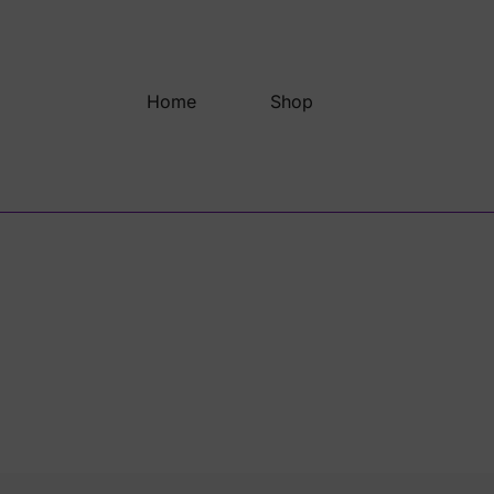
Saltar
al
contenido
Home
Shop