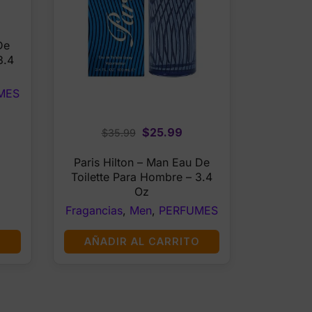
rrent
ce
De
3.4
.99.
MES
Original
Current
$
25.99
$
35.99
price
price
Paris Hilton – Man Eau De
was:
is:
Toilette Para Hombre – 3.4
$35.99.
$25.99.
Oz
Fragancias
,
Men
,
PERFUMES
O
AÑADIR AL CARRITO