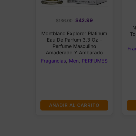
Original
Current
$
42.99
$
136.00
price
price
N
Montblanc Explorer Platinum
To
was:
is:
Eau De Parfum 3.3 Oz –
$136.00.
$42.99.
Perfume Masculino
Fra
Amaderado Y Ambarado
Fragancias
,
Men
,
PERFUMES
AÑADIR AL CARRITO