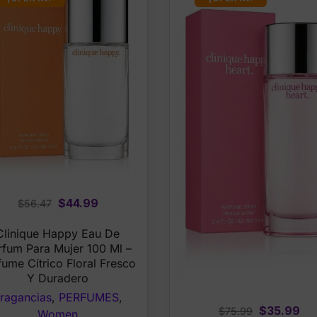
Original
Current
$
44.99
$
56.47
price
price
Clinique Happy Eau De
was:
is:
rfum Para Mujer 100 Ml –
$56.47.
$44.99.
fume Cítrico Floral Fresco
Y Duradero
ragancias
,
PERFUMES
,
Original
Cu
$
35.99
$
75.99
Women