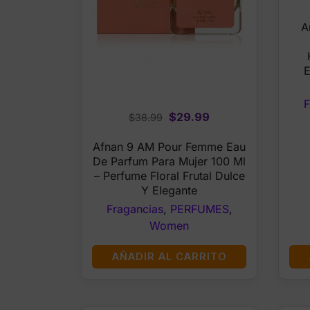
A
E
F
Original
Current
$
29.99
$
38.99
price
price
Afnan 9 AM Pour Femme Eau
was:
is:
De Parfum Para Mujer 100 Ml
$38.99.
$29.99.
– Perfume Floral Frutal Dulce
Y Elegante
Fragancias
,
PERFUMES
,
Women
AÑADIR AL CARRITO