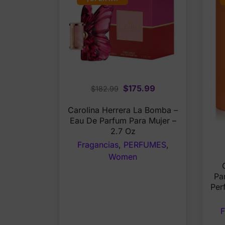
Original
Current
$
175.99
$
182.99
price
price
Carolina Herrera La Bomba –
was:
is:
Eau De Parfum Para Mujer –
$182.99.
$175.99.
2.7 Oz
Fragancias
,
PERFUMES
,
Women
Pa
Per
F