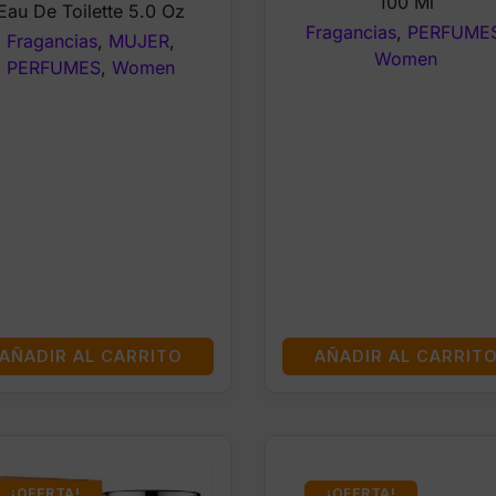
100 Ml
Eau De Toilette 5.0 Oz
$55.00.
$28.99.
Fragancias
,
PERFUME
Fragancias
,
MUJER
,
Women
PERFUMES
,
Women
AÑADIR AL CARRITO
AÑADIR AL CARRIT
¡OFERTA!
¡OFERTA!