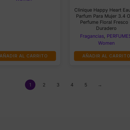
price
pri
Clinique Happy Heart Ea
was:
is:
Parfum Para Mujer 3.4 O
$75.99.
$3
Perfume Floral Fresco
Duradero
Fragancias
,
PERFUME
Women
AÑADIR AL CARRITO
AÑADIR AL CARRIT
1
2
3
4
5
→