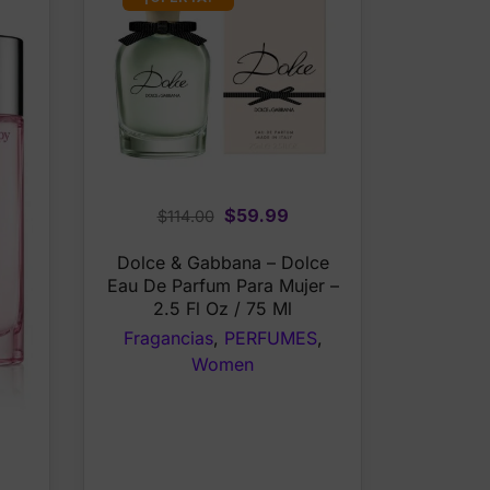
Original
Current
$
59.99
$
114.00
price
price
Dolce & Gabbana – Dolce
was:
is:
Eau De Parfum Para Mujer –
$114.00.
$59.99.
2.5 Fl Oz / 75 Ml
Fragancias
,
PERFUMES
,
Women
rrent