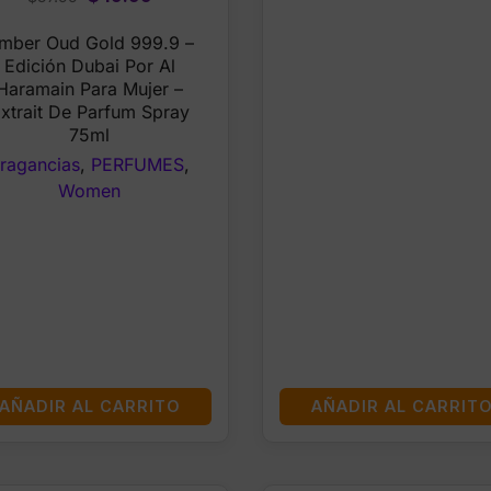
price
price
mber Oud Gold 999.9 –
was:
is:
Edición Dubai Por Al
$57.99.
$49.99.
Haramain Para Mujer –
xtrait De Parfum Spray
75ml
ragancias
,
PERFUMES
,
Women
AÑADIR AL CARRITO
AÑADIR AL CARRIT