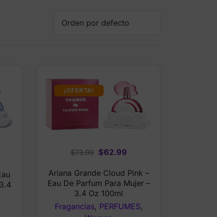
¡OFERTA!
Original
Current
$
62.99
rrent
$
73.99
price
price
ice
Ariana Grande Cloud Pink –
Eau
was:
is:
Eau De Parfum Para Mujer –
3.4
$73.99.
$62.99.
0.99.
3.4 Oz 100ml
Fragancias
,
PERFUMES
,