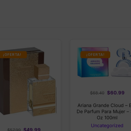
¡OFERTA!
¡OFERTA!
Original
Cu
$
60.99
$
68.40
price
pr
Ariana Grande Cloud – 
was:
is:
De Parfum Para Mujer – 
$68.40.
$6
Oz 100ml
Uncategorized
Original
Current
$
49.99
$
57.99