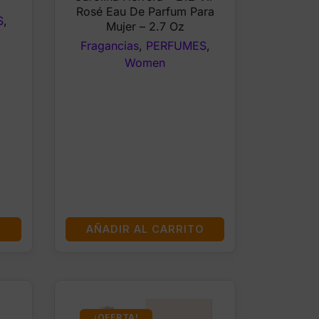
Rosé Eau De Parfum Para
$125.99.
$101.99.
S
,
Mujer – 2.7 Oz
Fragancias
,
PERFUMES
,
Women
O
AÑADIR AL CARRITO
¡OFERTA!