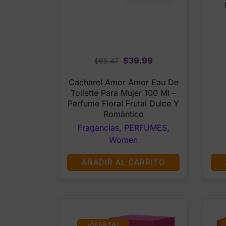
Original
Current
$
39.99
$
65.47
price
price
Cacharel Amor Amor Eau De
was:
is:
Toilette Para Mujer 100 Ml –
$65.47.
$39.99.
Perfume Floral Frutal Dulce Y
Romántico
Fragancias
,
PERFUMES
,
Women
AÑADIR AL CARRITO
¡OFERTA!