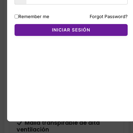
diseño moderno que funciona tanto para
entrenamientos como para uso diario.
Remember me
Forgot Password?
La parte superior de
malla técnica
permite
INICIAR SESIÓN
una ventilación óptima, manteniendo los
pies frescos incluso en sesiones intensas.
La mediasuela con tecnología
Lightstrike
ofrece una amortiguación ligera y reactiva,
ideal para correr distancias cortas y medias.
La suela de
TPU y goma de alta tracción
proporciona estabilidad y agarre en
diferentes superficies.
Súper ligeras y cómodas
Amortiguación Lightstrike:
suave y reactiva
Malla transpirable de alta
ventilación