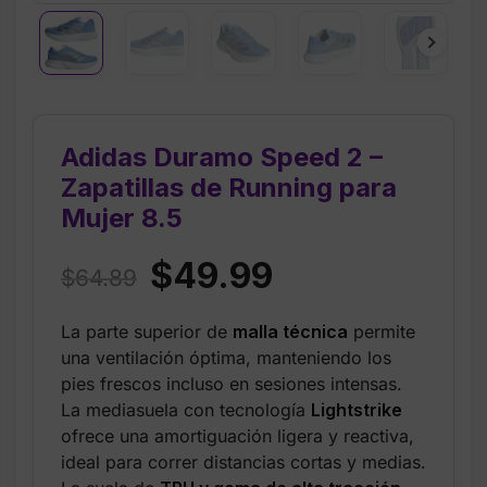
Adidas Duramo Speed 2 –
Zapatillas de Running para
Mujer 8.5
Original
Current
$
49.99
$
64.89
price
price
La parte superior de
malla técnica
permite
was:
is:
una ventilación óptima, manteniendo los
$64.89.
$49.99.
pies frescos incluso en sesiones intensas.
La mediasuela con tecnología
Lightstrike
ofrece una amortiguación ligera y reactiva,
ideal para correr distancias cortas y medias.