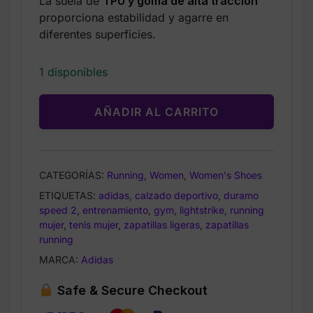
La suela de
TPU y goma de alta tracción
proporciona estabilidad y agarre en
diferentes superficies.
1 disponibles
AÑADIR AL CARRITO
CATEGORÍAS:
Running
,
Women
,
Women's Shoes
ETIQUETAS:
adidas
,
calzado deportivo
,
duramo
speed 2
,
entrenamiento
,
gym
,
lightstrike
,
running
mujer
,
tenis mujer
,
zapatillas ligeras
,
zapatillas
running
MARCA:
Adidas
Safe & Secure Checkout