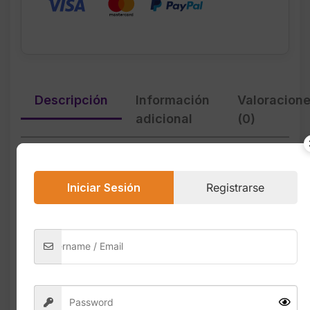
Descripción
Información
Valoracion
adicional
(0)
Ligeras, rápidas y súper cómodas. Las
Iniciar Sesión
Registrarse
zapatillas ideales para correr, caminar o
entrenar todos los días.
Las
adidas Duramo Speed 2
están
diseñadas para mujeres que buscan
rendimiento, comodidad y ligereza en cada
paso. Su construcción combina materiales
transpirables, amortiguación avanzada y un