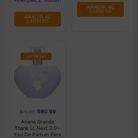
PERFUMES
,
Women
AÑADIR AL
CARRITO
AÑADIR AL
CARRITO
¡OFERTA!
Original
Current
$
60.99
$
73.99
price
price
Ariana Grande
was:
is:
Thank U, Next 2.0 –
$73.99.
$60.99.
Eau De Parfum Para