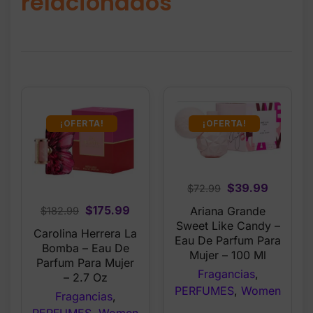
relacionados
¡OFERTA!
¡OFERTA!
Original
Current
$
39.99
$
72.99
price
price
Original
Current
$
175.99
Ariana Grande
$
182.99
was:
is:
Sweet Like Candy –
price
price
Carolina Herrera La
$72.99.
$39.99.
Eau De Parfum Para
was:
is:
Bomba – Eau De
Mujer – 100 Ml
$182.99.
$175.99.
Parfum Para Mujer
Fragancias
,
– 2.7 Oz
PERFUMES
,
Women
Fragancias
,