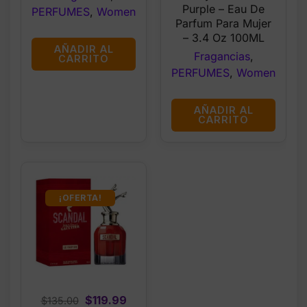
was:
is:
Purple – Eau De
PERFUMES
,
Women
$33.99.
$26.99.
Parfum Para Mujer
– 3.4 Oz 100ML
AÑADIR AL
Fragancias
,
CARRITO
PERFUMES
,
Women
AÑADIR AL
CARRITO
¡OFERTA!
Original
Current
$
119.99
$
135.00