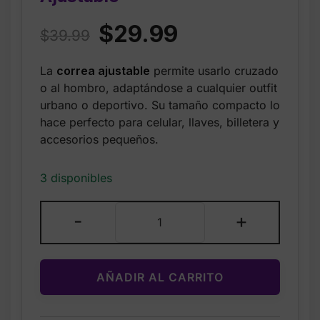
Original
Current
$
29.99
$
39.99
price
price
La
correa ajustable
permite usarlo cruzado
was:
is:
o al hombro, adaptándose a cualquier outfit
$39.99.
$29.99.
urbano o deportivo. Su tamaño compacto lo
hace perfecto para celular, llaves, billetera y
accesorios pequeños.
3 disponibles
adidas
-
+
–
Bolso
Bandolera
AÑADIR AL CARRITO
Adicolor
XS
–