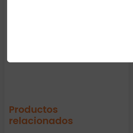
Estilo urbano con esencia
adidas
Ideal para uso diario
Un bolso pensado para quienes buscan
comodidad, estilo y practicidad. Un
accesorio que no solo se usa…
se luce
.
Productos
relacionados