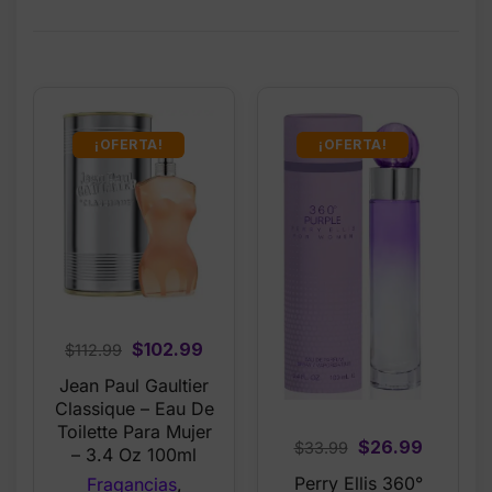
¡OFERTA!
¡OFERTA!
Original
Current
$
102.99
$
112.99
price
price
Jean Paul Gaultier
was:
is:
Classique – Eau De
$112.99.
$102.99.
Toilette Para Mujer
Original
Current
$
26.99
$
33.99
– 3.4 Oz 100ml
price
price
Perry Ellis 360°
Fragancias
,