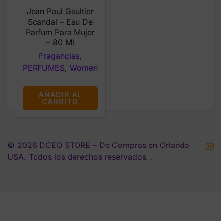
price
price
Jean Paul Gaultier
was:
is:
Scandal – Eau De
$135.00.
$119.99.
Parfum Para Mujer
– 80 Ml
Fragancias
,
PERFUMES
,
Women
AÑADIR AL
CARRITO
© 2026 DCEO STORE – De Compras en Orlando
USA. Todos los derechos reservados. .