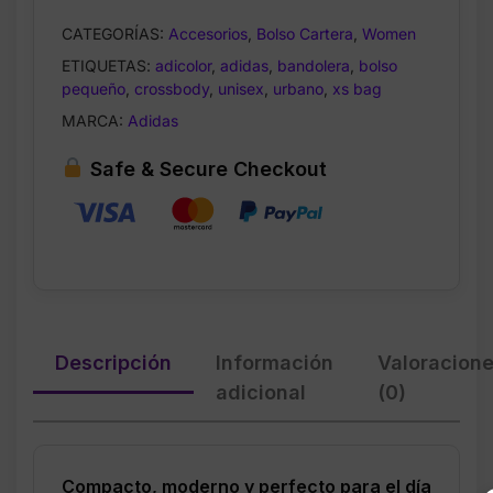
Unisex
CATEGORÍAS:
Accesorios
,
Bolso Cartera
,
Women
–
ETIQUETAS:
adicolor
,
adidas
,
bandolera
,
bolso
Compacto
pequeño
,
crossbody
,
unisex
,
urbano
,
xs bag
con
Correa
MARCA:
Adidas
Ajustable
Safe & Secure Checkout
cantidad
Descripción
Información
Valoracion
adicional
(0)
Compacto, moderno y perfecto para el día