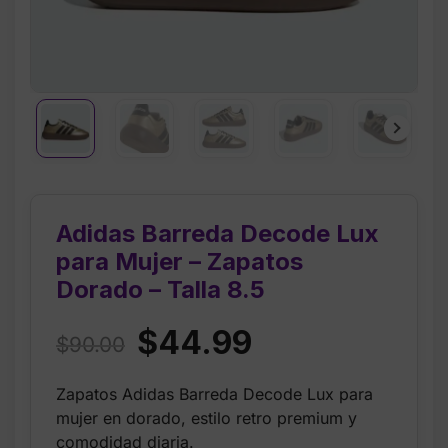
Adidas Barreda Decode Lux
para Mujer – Zapatos
Dorado – Talla 8.5
Original
Current
$
44.99
$
90.00
price
price
Zapatos Adidas Barreda Decode Lux para
was:
is:
mujer en dorado, estilo retro premium y
$90.00.
$44.99.
comodidad diaria.