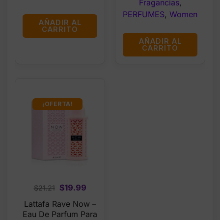
Fragancias
,
PERFUMES
,
Women
AÑADIR AL
CARRITO
AÑADIR AL
CARRITO
¡OFERTA!
Original
Current
$
19.99
$
21.21
price
price
Lattafa Rave Now –
was:
is:
Eau De Parfum Para