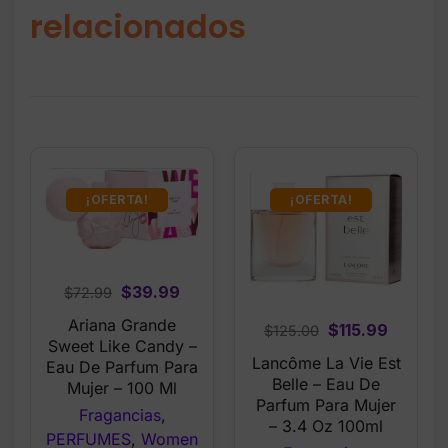
relacionados
¡OFERTA!
¡OFERTA!
Original
Current
$
39.99
$
72.99
price
price
Ariana Grande
Original
Curren
$
115.99
$
125.00
was:
is:
Sweet Like Candy –
price
price
Lancôme La Vie Est
$72.99.
$39.99.
Eau De Parfum Para
was:
is:
Belle – Eau De
Mujer – 100 Ml
$125.00.
$115.99
Parfum Para Mujer
Fragancias
,
– 3.4 Oz 100ml
PERFUMES
,
Women