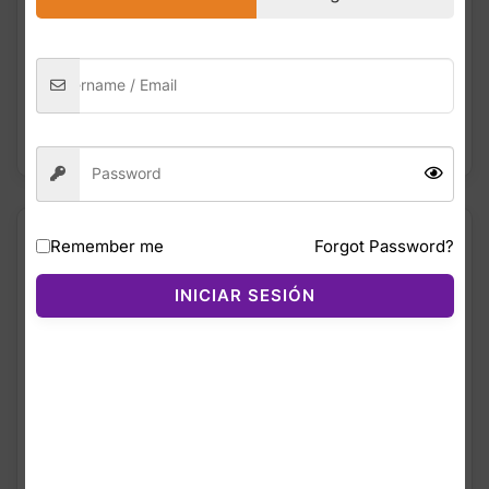
Mujer
Running
,
Women
,
Women's Shoes
AÑADIR AL
AÑADIR AL
CARRITO
CARRITO
Remember me
Forgot Password?
¡OFERTA!
¡OFERTA!
INICIAR SESIÓN