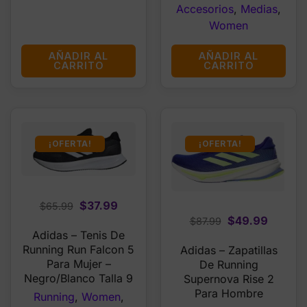
Accesorios
,
Medias
,
Women
AÑADIR AL
AÑADIR AL
CARRITO
CARRITO
¡OFERTA!
¡OFERTA!
Original
Current
$
37.99
$
65.99
Original
Curren
$
49.99
price
price
$
87.99
Adidas – Tenis De
price
price
was:
is:
Running Run Falcon 5
Adidas – Zapatillas
was:
is:
$65.99.
$37.99.
Para Mujer –
De Running
$87.99.
$49.99
Negro/Blanco Talla 9
Supernova Rise 2
Para Hombre
Running
,
Women
,