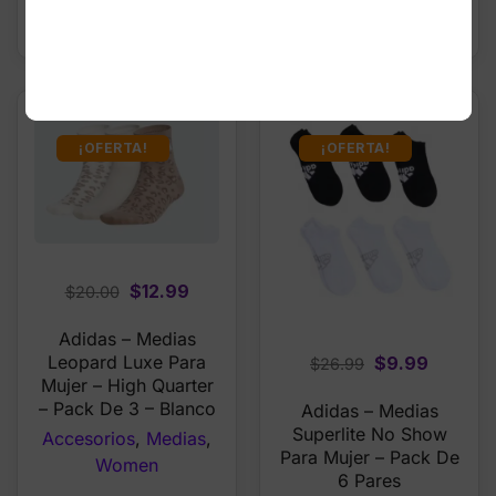
AÑADIR AL
AÑADIR AL
CARRITO
CARRITO
¡OFERTA!
¡OFERTA!
Original
Current
$
12.99
$
20.00
price
price
Adidas – Medias
was:
is:
Original
Current
Leopard Luxe Para
$
9.99
$
26.99
$20.00.
$12.99.
Mujer – High Quarter
price
price
– Pack De 3 – Blanco
Adidas – Medias
was:
is:
Superlite No Show
Accesorios
,
Medias
,
$26.99.
$9.99.
Para Mujer – Pack De
Women
6 Pares