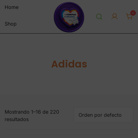
Saltar
Home
al
0
contenido
Shop
personal shopper envios a
decomprasenorlandousa.co
venezuela centro y sur america
m
tienda online
Adidas
Mostrando 1–16 de 220
resultados