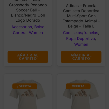
price
price
was:
is:
Crossbody Redondo
Adidas – Franela
was:
is:
$79.89.
$69.99.
Soccer Ball –
Camiseta Deportiva
$26.99.
$14.99.
Blanco/Negro Con
Multi‑Sport Con
Logo Dorado
Estampado Animal –
Beige – Talla L
Accesorios
,
Bolso
Camisetas/franelas
,
Cartera
,
Women
Ropa Deportiva
,
Women
AÑADIR AL
AÑADIR AL
CARRITO
CARRITO
¡OFERTA!
¡OFERTA!