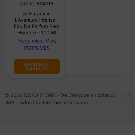
Original
Current
$
34.99
$
41.99
price
price
Al Haramain
was:
is:
L’Aventure Intense –
$41.99.
$34.99.
Eau De Parfum Para
Hombre – 100 Ml
Fragancias
,
Men
,
PERFUMES
AÑADIR AL
CARRITO
© 2026 DCEO STORE – De Compras en Orlando
USA. Todos los derechos reservados. .