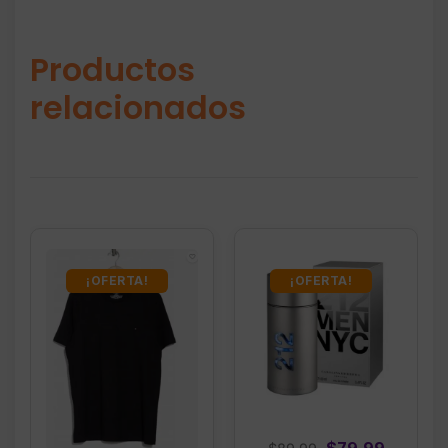
Productos
relacionados
¡OFERTA!
¡OFERTA!
Original
Current