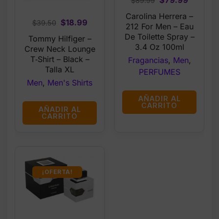
$
79.99
$
89.99
price
price
Carolina Herrera –
Original
Current
$
18.99
was:
is:
$
39.50
212 For Men – Eau
price
price
$89.99.
$79.99.
De Toilette Spray –
Tommy Hilfiger –
was:
is:
3.4 Oz 100ml
Crew Neck Lounge
$39.50.
$18.99.
T‑Shirt – Black –
Fragancias
,
Men
,
Talla XL
PERFUMES
Men
,
Men's Shirts
AÑADIR AL
CARRITO
AÑADIR AL
CARRITO
¡OFERTA!