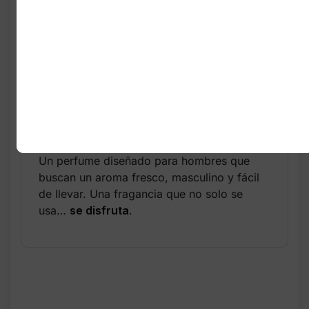
Ideal para uso diario
Notas cítricas, herbales y
amaderadas
Excelente relación
calidad‑precio
Más de 600 reseñas con 4.7 ★
Un perfume diseñado para hombres que
buscan un aroma fresco, masculino y fácil
de llevar. Una fragancia que no solo se
usa…
se disfruta
.