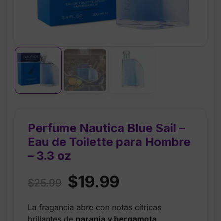
Perfume Nautica Blue Sail –
Eau de Toilette para Hombre
– 3.3 oz
Original
Current
$
19.99
$
25.99
price
price
La fragancia abre con notas cítricas
was:
is:
brillantes de
naranja y bergamota
,