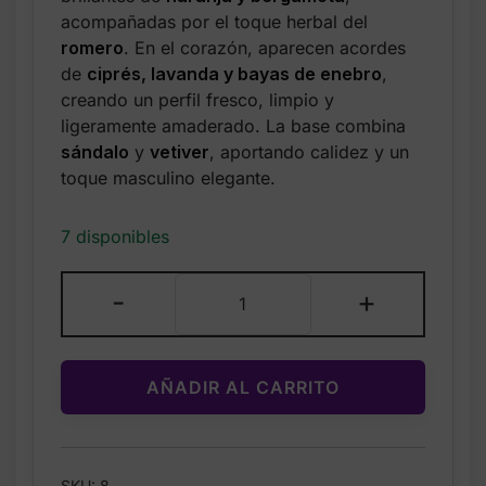
$25.99.
$19.99.
acompañadas por el toque herbal del
romero
. En el corazón, aparecen acordes
de
ciprés, lavanda y bayas de enebro
,
creando un perfil fresco, limpio y
ligeramente amaderado. La base combina
sándalo
y
vetiver
, aportando calidez y un
toque masculino elegante.
7 disponibles
Perfume
-
+
Nautica
Blue
Sail
AÑADIR AL CARRITO
–
Eau
de
Toilette
SKU:
8