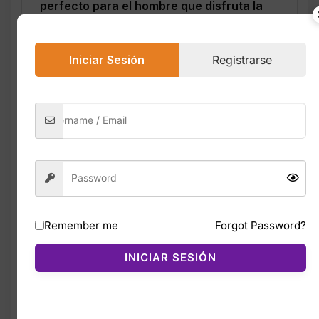
perfecto para el hombre que disfruta la
libertad del mar.
Nautica Blue Sail
es una fragancia ligera y
Iniciar Sesión
Registrarse
refrescante inspirada en la brisa marina y
los días soleados. Es ideal para uso diario
gracias a su aroma suave, agradable y
versátil.
La fragancia abre con notas cítricas
brillantes de
naranja y bergamota
,
acompañadas por el toque herbal del
romero
. En el corazón, aparecen acordes
de
ciprés, lavanda y bayas de enebro
,
Remember me
Forgot Password?
creando un perfil fresco, limpio y
ligeramente amaderado. La base combina
INICIAR SESIÓN
sándalo
y
vetiver
, aportando calidez y un
toque masculino elegante.
Aroma fresco, limpio y versátil