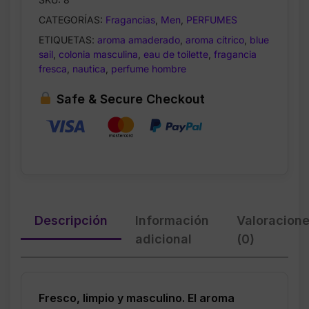
para
CATEGORÍAS:
Fragancias
,
Men
,
PERFUMES
Hombre
–
ETIQUETAS:
aroma amaderado
,
aroma cítrico
,
blue
3.3
sail
,
colonia masculina
,
eau de toilette
,
fragancia
fresca
,
nautica
,
perfume hombre
oz
cantidad
Safe & Secure Checkout
Descripción
Información
Valoracion
adicional
(0)
Fresco, limpio y masculino. El aroma