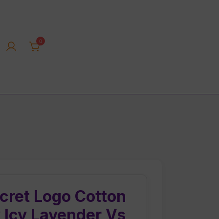
0
rica tienda online
ecret Logo Cotton
 Icy Lavender Vs