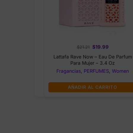
Original
Current
$
19.99
$
21.21
price
price
Lattafa Rave Now – Eau De Parfum
was:
is:
Para Mujer – 3.4 Oz
$21.21.
$19.99.
Fragancias
,
PERFUMES
,
Women
AÑADIR AL CARRITO