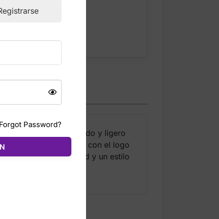
ckout
Registrarse
Forgot Password?
ofrece un ajuste cómodo y ligero
que la pretina elástica con el logo
ÓN
can comodidad, suavidad y un estilo