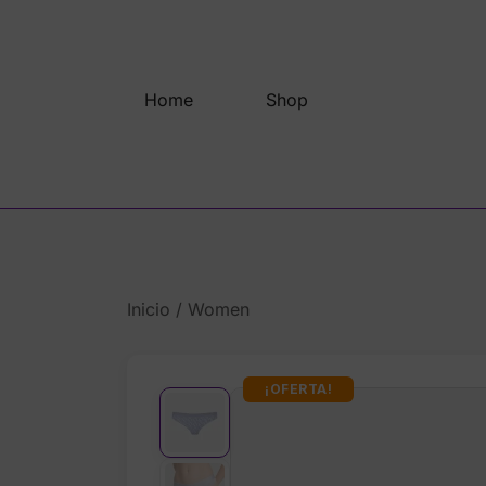
Saltar
al
contenido
Home
Shop
Inicio
/
Women
¡OFERTA!