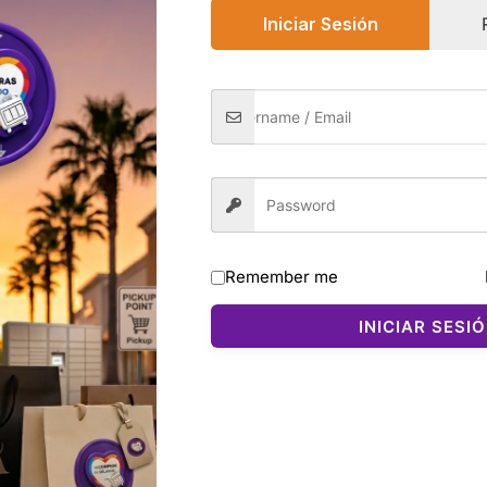
Safe & Secure Che
Up
Iniciar Sesión
cantidad
0)
Remember me
onfeccionada en una mezcla suave de algodón y modal que 
g proporciona un acabado sin marcas bajo la ropa, mientras 
INICIAR SESI
 moderno y distintivo. Es una panty ideal para quienes bus