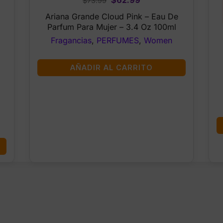
$
62.99
$
73.99
price
price
Ariana Grande Cloud Pink – Eau De
was:
is:
Parfum Para Mujer – 3.4 Oz 100ml
$73.99.
$62.99.
Fragancias
,
PERFUMES
,
Women
AÑADIR AL CARRITO