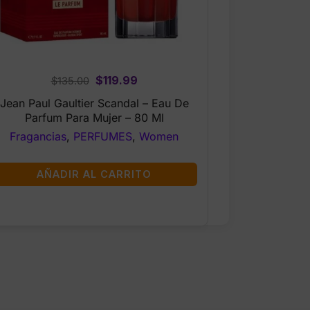
Original
Current
$
119.99
$
135.00
price
price
Jean Paul Gaultier Scandal – Eau De
was:
is:
Parfum Para Mujer – 80 Ml
$135.00.
$119.99.
Fragancias
,
PERFUMES
,
Women
AÑADIR AL CARRITO