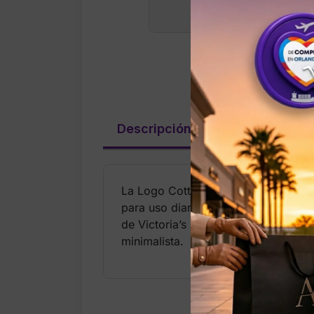
Descripción
Valoraciones (
La Logo Cotton Thong Panty está c
para uso diario. Su diseño tipo thon
de Victoria’s Secret añade un toque
minimalista.