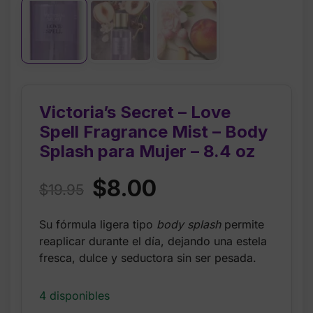
Victoria’s Secret – Love
Spell Fragrance Mist – Body
Splash para Mujer – 8.4 oz
Original
Current
$
8.00
$
19.95
price
price
Su fórmula ligera tipo
body splash
permite
was:
is:
reaplicar durante el día, dejando una estela
$19.95.
$8.00.
fresca, dulce y seductora sin ser pesada.
4 disponibles