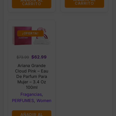
AÑADIR AL
CARRITO
CARRITO
¡OFERTA!
Original
Current
$
62.99
$
73.99
price
price
Ariana Grande
was:
is:
Cloud Pink – Eau
$73.99.
$62.99.
De Parfum Para
Mujer – 3.4 Oz
100ml
Fragancias
,
PERFUMES
,
Women
AÑADIR AL