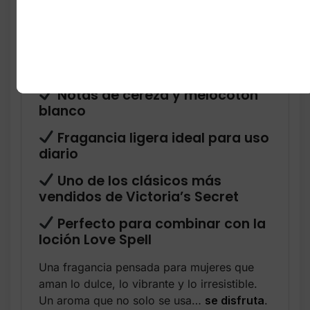
Su fórmula ligera tipo
body splash
permite
reaplicar durante el día, dejando una estela
fresca, dulce y seductora sin ser pesada.
Aroma dulce y frutal
Notas de cereza y melocotón
blanco
Fragancia ligera ideal para uso
diario
Uno de los clásicos más
vendidos de Victoria’s Secret
Perfecto para combinar con la
loción Love Spell
Una fragancia pensada para mujeres que
aman lo dulce, lo vibrante y lo irresistible.
Un aroma que no solo se usa…
se disfruta
.