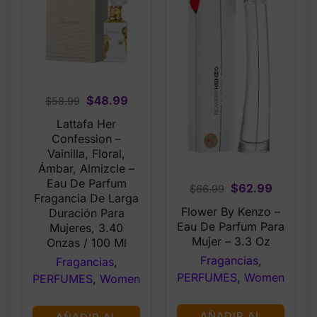
Original
Current
$
48.99
$
58.99
price
price
Lattafa Her
was:
is:
Confession –
$58.99.
$48.99.
Vainilla, Floral,
Ámbar, Almizcle –
Eau De Parfum
Original
Current
$
62.99
$
66.99
Fragancia De Larga
price
price
Flower By Kenzo –
Duración Para
was:
is:
Eau De Parfum Para
Mujeres, 3.40
$66.99.
$62.99.
Mujer – 3.3 Oz
Onzas / 100 Ml
Fragancias
,
Fragancias
,
PERFUMES
,
Women
PERFUMES
,
Women
AÑADIR AL