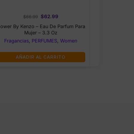
Original
Current
$
62.99
$
66.99
price
price
lower By Kenzo – Eau De Parfum Para
was:
is:
Mujer – 3.3 Oz
$66.99.
$62.99.
Fragancias
,
PERFUMES
,
Women
AÑADIR AL CARRITO