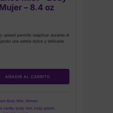
Mujer – 8.4 oz
rrent
ice
y splash
permite reaplicar durante el
ejando una estela dulce y delicada
.00.
AÑADIR AL CARRITO
lash Body Mist
,
Women
e vanilla
,
body mist
,
body splash
,