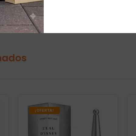
nados
¡OFERTA!