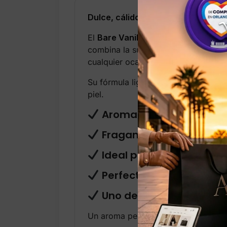
Dulce, cálido y adictivamente crem
El
Bare Vanilla Fragrance Mist
de
V
combina la suavidad de la
vainilla
cualquier ocasión.
Su fórmula ligera tipo
body splash
p
piel.
Aroma dulce y cálido de 
Fragancia ligera tipo b
Ideal para uso diario
Perfecto para combinar c
Uno de los más vendidos
Un aroma pensado para mujeres que a