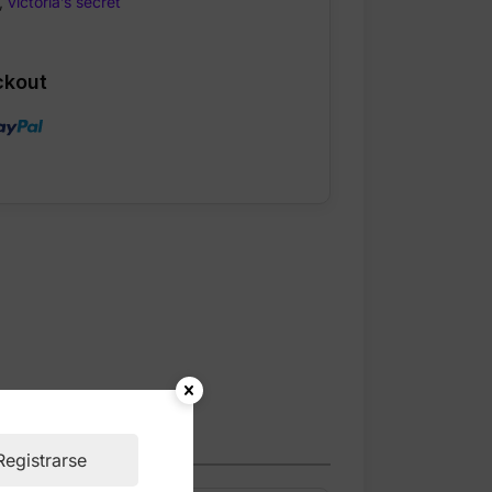
,
victoria’s secret
ckout
Registrarse