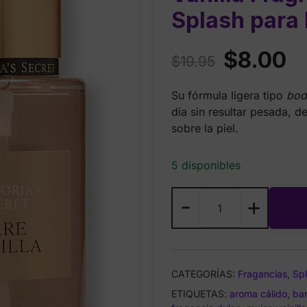
Splash para 
Original
Cu
$
8.00
$
19.95
price
pr
Su fórmula ligera tipo
bod
was:
is:
día sin resultar pesada, d
$19.95.
$8
sobre la piel.
5 disponibles
Victoria’s
-
+
Secret
–
Bare
Vanilla
CATEGORÍAS:
Fragancias
,
Sp
Fragrance
ETIQUETAS:
Mist
aroma cálido
,
bar