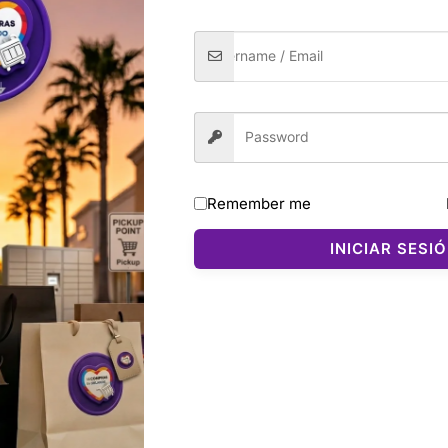
oso. El clásico que nunca falla.
ictoria’s Secret
es una de las fragancias más icónicas y q
 cremosa
con un toque cálido y envolvente que se siente ele
ermite reaplicar durante el día sin resultar pesada, dejando
Remember me
vainilla
INICIAR SESI
ody mist
on la loción Bare Vanilla
 de Victoria’s Secret
man lo dulce, lo suave y lo irresistible. Una fragancia q