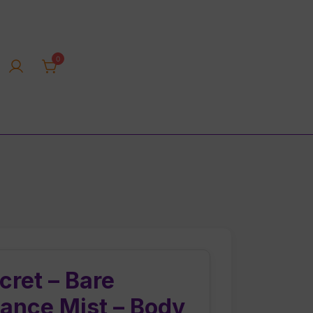
0
rica tienda online
cret – Bare
rance Mist – Body