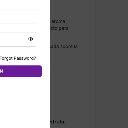
ueridas de la marca. Su aroma
gante, femenino y perfecto para
 una estela dulce y delicada sobre la
Forgot Password?
ÓN
ue no solo se usa…
se disfruta
.