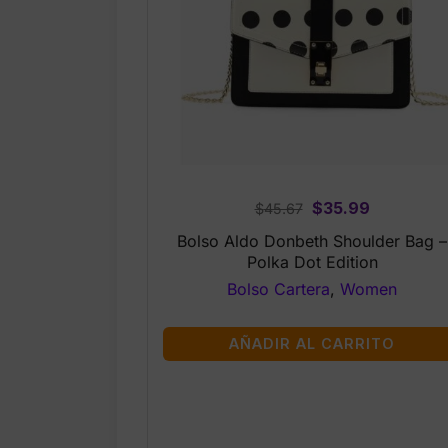
Original
Current
$
35.99
$
45.67
price
price
Bolso Aldo Donbeth Shoulder Bag –
was:
is:
Polka Dot Edition
$45.67.
$35.99.
Bolso Cartera
,
Women
AÑADIR AL CARRITO