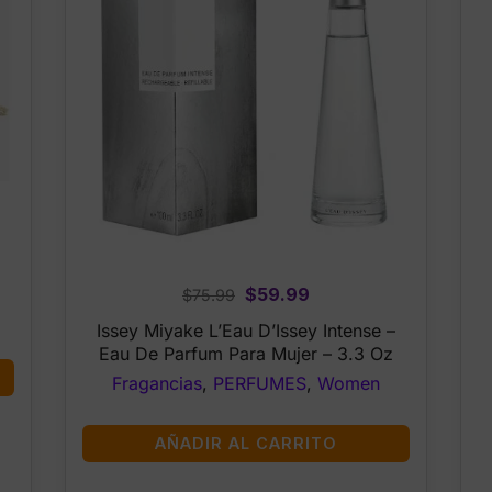
Original
Current
$
59.99
$
75.99
price
price
Issey Miyake L’Eau D’Issey Intense –
was:
is:
Eau De Parfum Para Mujer – 3.3 Oz
$75.99.
$59.99.
Fragancias
,
PERFUMES
,
Women
AÑADIR AL CARRITO