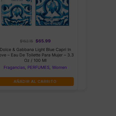
Original
Current
$
65.99
$
152.15
price
price
Dolce & Gabbana Light Blue Capri In
was:
is:
ove – Eau De Toilette Para Mujer – 3.3
$152.15.
$65.99.
Oz / 100 Ml
Fragancias
,
PERFUMES
,
Women
AÑADIR AL CARRITO