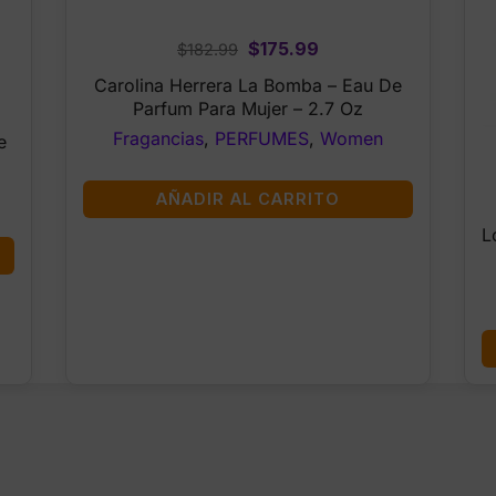
Original
Current
$
175.99
$
182.99
price
price
Carolina Herrera La Bomba – Eau De
was:
is:
Parfum Para Mujer – 2.7 Oz
$182.99.
$175.99.
Fragancias
,
PERFUMES
,
Women
e
AÑADIR AL CARRITO
L