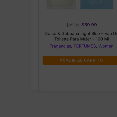
Original
Current
$
59.99
$
95.00
price
price
Dolce & Gabbana Light Blue – Eau D
was:
is:
Toilette Para Mujer – 100 Ml
$95.00.
$59.99.
Fragancias
,
PERFUMES
,
Women
AÑADIR AL CARRITO