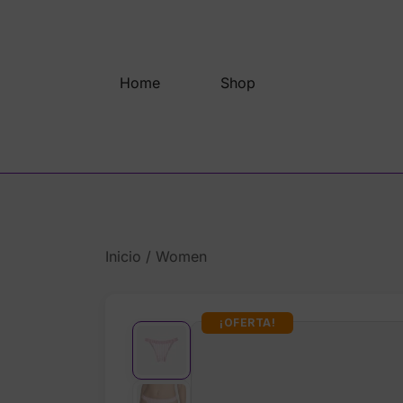
Saltar
al
contenido
Home
Shop
Inicio
/
Women
¡OFERTA!