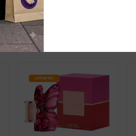
nados
¡OFERTA!