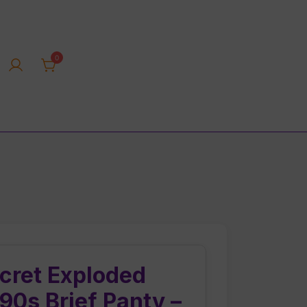
0
rica tienda online
ecret Exploded
90s Brief Panty –