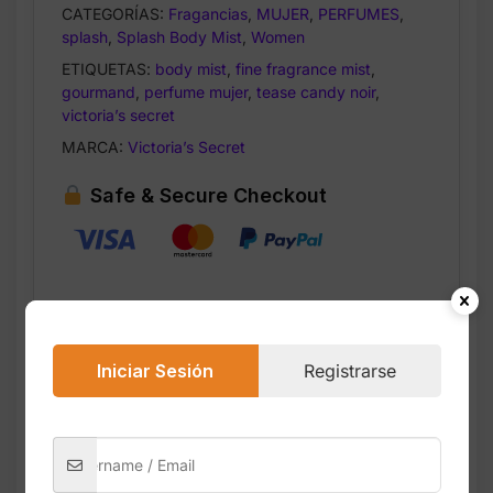
CATEGORÍAS:
Fragancias
,
MUJER
,
PERFUMES
,
splash
,
Splash Body Mist
,
Women
ETIQUETAS:
body mist
,
fine fragrance mist
,
gourmand
,
perfume mujer
,
tease candy noir
,
victoria’s secret
MARCA:
Victoria’s Secret
Safe & Secure Checkout
Iniciar Sesión
Registrarse
Descripción
Valoraciones (0)
Tease Candy Noir de Victoria’s Secret es un