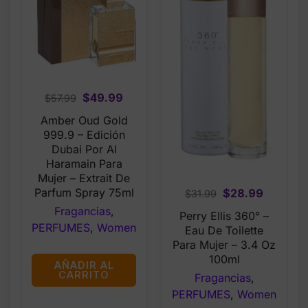
Original
Current
$
49.99
$
57.99
price
price
Amber Oud Gold
was:
is:
999.9 – Edición
$57.99.
$49.99.
Dubai Por Al
Haramain Para
Mujer – Extrait De
Parfum Spray 75ml
Original
Current
$
28.99
$
31.99
price
price
Fragancias
,
Perry Ellis 360° –
was:
is:
PERFUMES
,
Women
Eau De Toilette
$31.99.
$28.99.
Para Mujer – 3.4 Oz
100ml
AÑADIR AL
CARRITO
Fragancias
,
PERFUMES
,
Women