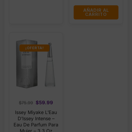
AÑADIR AL
CARRITO
¡OFERTA!
Original
Current
$
59.99
$
75.99
price
price
Issey Miyake L’Eau
was:
is:
D’Issey Intense –
$75.99.
$59.99.
Eau De Parfum Para
Mujer – 3.3 Oz