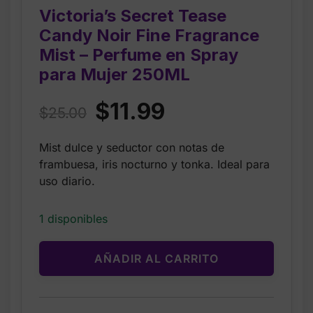
Victoria’s Secret Tease
Candy Noir Fine Fragrance
Mist – Perfume en Spray
para Mujer 250ML
Original
Current
$
11.99
$
25.00
price
price
Mist dulce y seductor con notas de
was:
is:
frambuesa, iris nocturno y tonka. Ideal para
$25.00.
$11.99.
uso diario.
1 disponibles
AÑADIR AL CARRITO