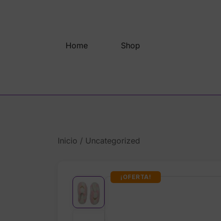
Saltar
al
contenido
Home
Shop
Inicio
/
Uncategorized
¡OFERTA!