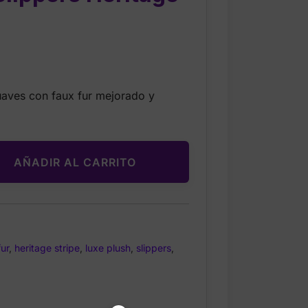
Current
price
suaves con faux fur mejorado y
is:
$29.99.
AÑADIR AL CARRITO
fur
,
heritage stripe
,
luxe plush
,
slippers
,