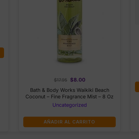
Original
Current
$
8.00
$
17.95
price
price
Bath & Body Works Waikiki Beach
was:
is:
Coconut – Fine Fragrance Mist – 8 Oz
$17.95.
$8.00.
Uncategorized
AÑADIR AL CARRITO