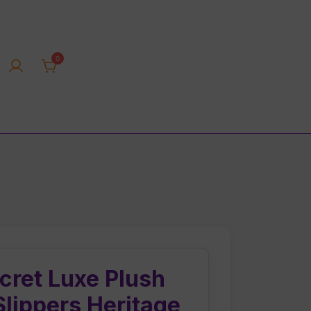
0
rica tienda online
ecret Luxe Plush
lippers Heritage