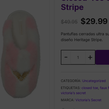
Stripe
Original
$
29.99
$
49.95
price
Pantuflas cerradas ultra 
was:
diseño Heritage Stripe.
$49.95.
Victoria’s
-
+
Secret
Luxe
Plush
Closed-
CATEGORÍA:
Uncategorized
Toe
ETIQUETAS:
Slippers
closed toe
,
faux 
victoria’s secret
Heritage
Stripe
MARCA:
Victoria’s Secret
cantidad