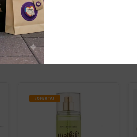
nados
¡OFERTA!