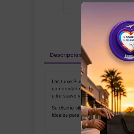
Descripción
Valoraciones (
Las Luxe Plush Closed-Toe Slippers 
comodidad diaria. Están confecciona
ultra suave y acolchada.
Su diseño slip-on permite colocarlas
ideales para uso en casa, brindando