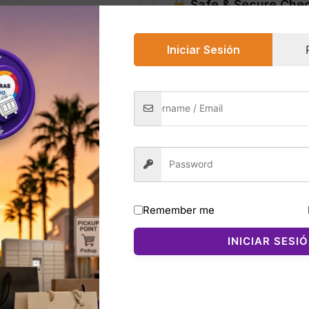
Safe & Secure Che
Iniciar Sesión
0)
de Victoria’s Secret son pantuflas cerradas diseñadas para
das con una nueva y mejorada calidad de piel sintética tipo
Remember me
INICIAR SESI
 fácilmente, mientras que el estilo Heritage Stripe aporta u
 calidez, confort y una sensación de lujo en cada paso.