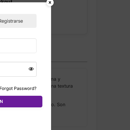
ckout
Registrarse
 ofrecer suavidad extrema y
 “faux fur”, logrando una textura
Forgot Password?
ÓN
n look clásico y femenino. Son