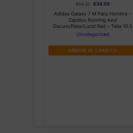
Original
Current
$
34.99
$
94.39
price
price
Adidas Galaxy 7 M Para Hombre –
was:
is:
Zapatos Running Azul
$94.39.
$34.99.
Oscuro/Plata/Lucid Red – Talla 10.5
Uncategorized
AÑADIR AL CARRITO