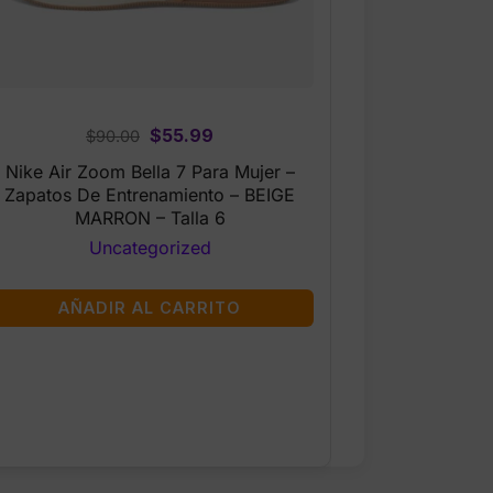
Original
Current
$
55.99
$
90.00
price
price
Nike Air Zoom Bella 7 Para Mujer –
was:
is:
Zapatos De Entrenamiento – BEIGE
$90.00.
$55.99.
MARRON – Talla 6
Uncategorized
AÑADIR AL CARRITO