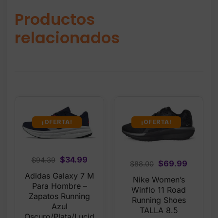
Productos
relacionados
¡OFERTA!
¡OFERTA!
Original
Current
$
34.99
$
94.39
Original
Current
$
69.99
$
88.00
price
price
price
price
Adidas Galaxy 7 M
Nike Women’s
was:
is:
Para Hombre –
was:
is:
Winflo 11 Road
$94.39.
$34.99.
Zapatos Running
$88.00.
$69.99.
Running Shoes
Azul
TALLA 8.5
Oscuro/Plata/Lucid