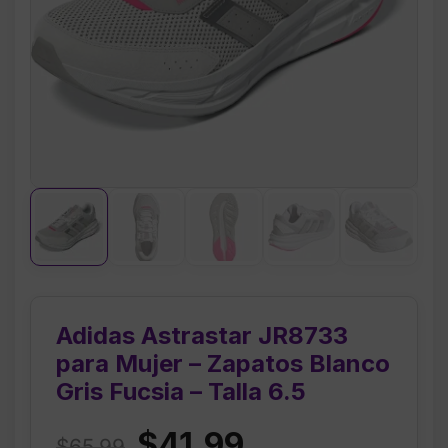
Adidas Astrastar JR8733
para Mujer – Zapatos Blanco
Gris Fucsia – Talla 6.5
Original
Current
$
41.99
$
65.99