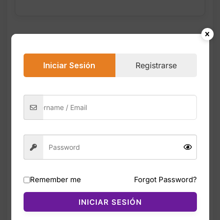
Descripción
Valoraciones (0)
Iniciar Sesión
Registrarse
Los Adidas Astrastar JR8733 para mujer en
color blanco, gris y fucsia combinan un
diseño moderno con un estilo deportivo
inspirado en el running. Su parte superior
está fabricada en malla transpirable con
refuerzos sintéticos que aportan estabilidad,
ligereza y durabilidad, ideal para uso diario,
caminatas o actividades ligeras.
Remember me
Forgot Password?
La mediasuela incorpora tecnología
INICIAR SESIÓN
Cloudfoam, ofreciendo una pisada suave,
acolchada y muy cómoda. La suela de