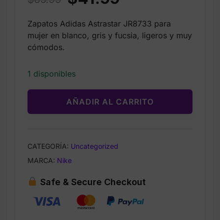
price
price
Zapatos Adidas Astrastar JR8733 para
was:
is:
mujer en blanco, gris y fucsia, ligeros y muy
$65.99.
$41.99.
cómodos.
1 disponibles
AÑADIR AL CARRITO
CATEGORÍA:
Uncategorized
MARCA:
Nike
Safe & Secure Checkout