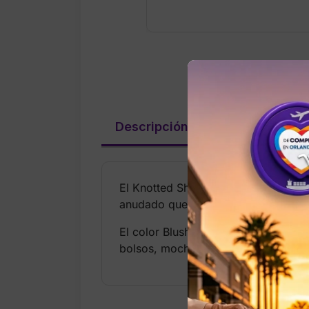
Descripción
Valoraciones (
El Knotted Shine Wristlet Strap Keyc
anudado que aporta un toque glamur
El color Blush ofrece un estilo fem
bolsos, mochilas o como pulsera func