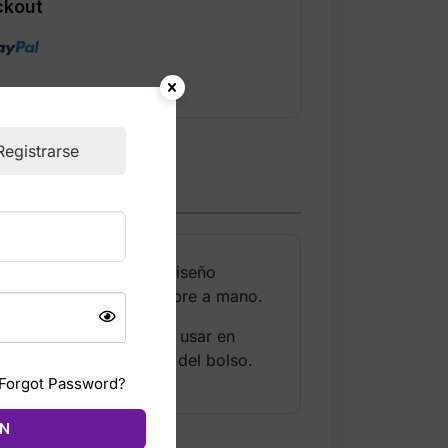
ckout
Registrarse
acabado brillante y un diseño
ios y mantenerlos siempre a mano.
 lo hacen práctico para usar en
e es encontrarlo dentro del bolso.
Forgot Password?
ÓN