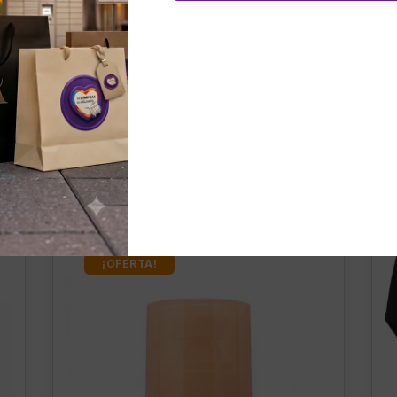
nados
¡OFERTA!