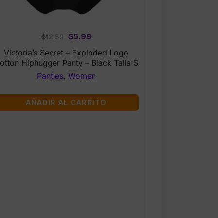
Original
Current
$
5.99
$
12.50
price
price
Victoria’s Secret – Exploded Logo
was:
is:
otton Hiphugger Panty – Black Talla S
$12.50.
$5.99.
Panties
,
Women
AÑADIR AL CARRITO