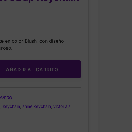
urrent
rice
te en color Blush, con diseño
:
roso.
17.99.
AÑADIR AL CARRITO
AVERO
h
,
keychain
,
shine keychain
,
victoria’s