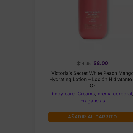
Original
Current
$
8.00
$
14.95
price
price
Victoria’s Secret White Peach Mang
was:
is:
Hydrating Lotion – Loción Hidratante
$14.95.
$8.00.
Oz
body care
,
Creams
,
crema corporal
Fragancias
AÑADIR AL CARRITO