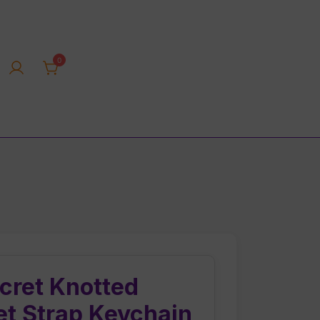
0
rica tienda online
ecret Knotted
et Strap Keychain