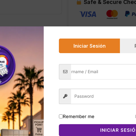
Safe & Secure Che
Iniciar Sesión
0)
hain de Victoria’s Secret es un llavero tipo muñequera con 
oso. Está pensado para sujetar llaves o pequeños accesor
enino y elegante. Su tamaño compacto y su diseño de correa
ional. Los clientes destacan su brillo, calidad y lo fácil qu
Remember me
INICIAR SESI