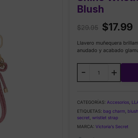
Blush
Original
C
$
17.99
$
29.95
price
p
Llavero muñequera brillan
was:
is
anudado y acabado glamu
$29.95.
$
Victoria’s
-
+
Secret
Knotted
Shine
Wristlet
CATEGORÍAS:
Accesorios
,
LL
Strap
ETIQUETAS:
Keychain
bag charm
,
blus
secret
,
wristlet strap
Blush
cantidad
MARCA:
Victoria’s Secret