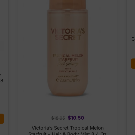
C
o
 8
,
Original
Current
$
10.50
$
18.95
price
price
Victoria’s Secret Tropical Melon
was:
is:
Starfruit – Hair & Body Mist 8.4 Oz