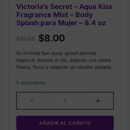
Victoria’s Secret – Aqua Kiss
Fragrance Mist – Body
Splash para Mujer – 8.4 oz
Original
Current
$
8.00
$
19.95
price
price
Su fórmula tipo
body splash
permite
was:
is:
reaplicar durante el día, dejando una estela
$19.95.
$8.00.
fresca, floral y relajante sin resultar pesada.
5 disponibles
Victoria’s
-
+
Secret
–
Aqua
AÑADIR AL CARRITO
Kiss