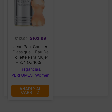
Original
Current
$
102.99
$
112.99
price
price
Jean Paul Gaultier
was:
is:
Classique – Eau De
$112.99.
$102.99.
Toilette Para Mujer
– 3.4 Oz 100ml
Fragancias
,
PERFUMES
,
Women
AÑADIR AL
CARRITO