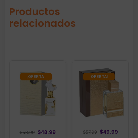
Productos
relacionados
¡OFERTA!
¡OFERTA!
Original
Current
$
49.99
Original
Current
$
48.99
$
57.99
$
58.99