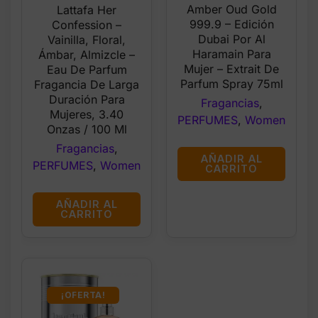
price
price
price
price
Amber Oud Gold
Lattafa Her
was:
is:
was:
is:
999.9 – Edición
Confession –
$57.99.
$49.99.
$58.99.
$48.99.
Dubai Por Al
Vainilla, Floral,
Haramain Para
Ámbar, Almizcle –
Mujer – Extrait De
Eau De Parfum
Parfum Spray 75ml
Fragancia De Larga
Duración Para
Fragancias
,
Mujeres, 3.40
PERFUMES
,
Women
Onzas / 100 Ml
Fragancias
,
AÑADIR AL
PERFUMES
,
Women
CARRITO
AÑADIR AL
CARRITO
¡OFERTA!