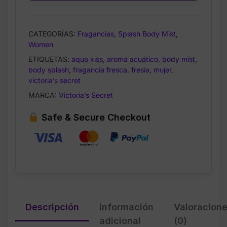
Fragrance
Mist
–
CATEGORÍAS:
Fragancias
,
Splash Body Mist
,
Body
Women
Splash
ETIQUETAS:
aqua kiss
,
aroma acuático
,
body mist
,
para
body splash
,
fragancia fresca
,
fresia
,
mujer
,
Mujer
victoria’s secret
–
MARCA:
Victoria’s Secret
8.4
oz
Safe & Secure Checkout
cantidad
Descripción
Información
Valoracion
adicional
(0)