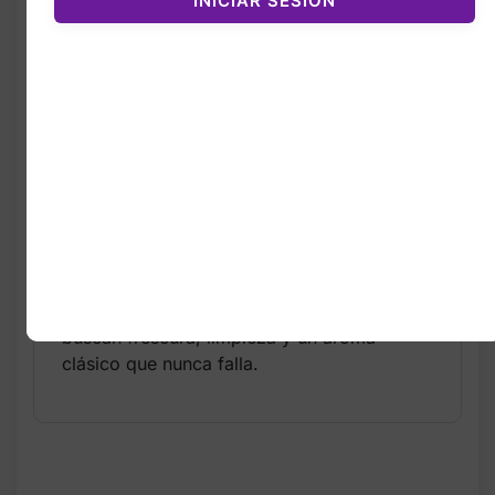
INICIAR SESIÓN
Notas de limón, bergamota,
jazmín, cedro y ámbar
Fragancia versátil y de uso
diario
Ideal para clima cálido, oficina
o actividades al aire libre
Uno de los perfumes más
vendidos de Nautica
Un perfume perfecto para hombres que
buscan frescura, limpieza y un aroma
clásico que nunca falla.