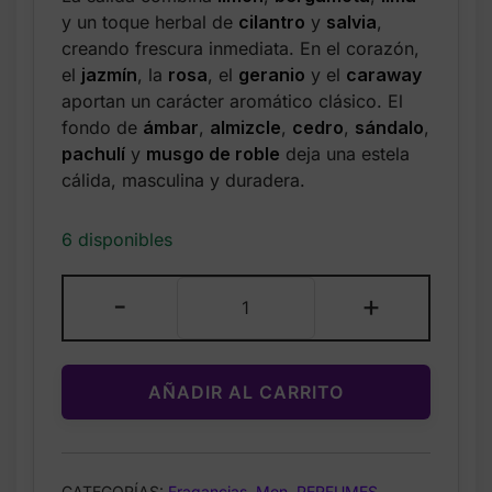
was:
is:
y un toque herbal de
cilantro
y
salvia
,
$25.99.
$19.99.
creando frescura inmediata. En el corazón,
el
jazmín
, la
rosa
, el
geranio
y el
caraway
aportan un carácter aromático clásico. El
fondo de
ámbar
,
almizcle
,
cedro
,
sándalo
,
pachulí
y
musgo de roble
deja una estela
cálida, masculina y duradera.
6 disponibles
Nautica
-
+
–
Classic
Eau
AÑADIR AL CARRITO
de
Toilette
para
Hombre
CATEGORÍAS:
Fragancias
,
Men
,
PERFUMES