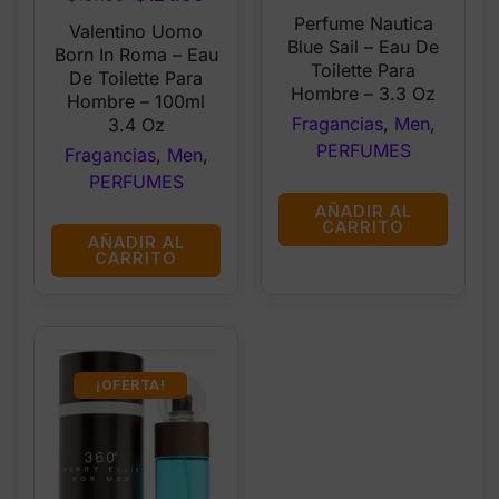
price
price
price
price
Perfume Nautica
Valentino Uomo
was:
is:
Blue Sail – Eau De
was:
is:
Born In Roma – Eau
$25.99.
$19.99.
Toilette Para
$137.99.
$124.99.
De Toilette Para
Hombre – 3.3 Oz
Hombre – 100ml
Fragancias
,
Men
,
3.4 Oz
PERFUMES
Fragancias
,
Men
,
PERFUMES
AÑADIR AL
CARRITO
AÑADIR AL
CARRITO
¡OFERTA!