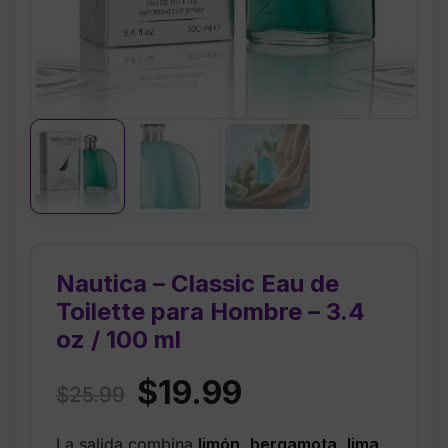
Nautica – Classic Eau de
Toilette para Hombre – 3.4
oz / 100 ml
Original
Current
$
19.99
$
25.99
price
price
La salida combina
limón
,
bergamota
,
lima