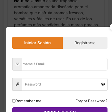
Nautica Classic
es una fragancia
aromática‑amaderada diseñada para el
hombre que disfruta aromas frescos,
versátiles y fáciles de usar. Es uno de los
perfumes más vendidos de la marca gracias
a su excelente relación calidad‑precio y su
aroma limpio que funciona en cualquier
Iniciar Sesión
Registrarse
ocasión.
La salida combina
limón
,
bergamota
,
lima
y un toque herbal de
cilantro
y
salvia
,
creando frescura inmediata. En el corazón,
el
jazmín
, la
rosa
, el
geranio
y el
caraway
aportan un carácter aromático clásico. El
fondo de
ámbar
,
almizcle
,
cedro
,
sándalo
,
pachulí
y
musgo de roble
deja una estela
cálida, masculina y duradera.
Remember me
Forgot Password?
Aroma fresco‑aromático con
fondo amaderado