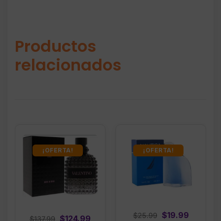
Productos
relacionados
¡OFERTA!
¡OFERTA!
Original
Current
$
19.99
$
25.99
Original
Current
$
124.99
$
137.99