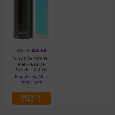
Original
Current
$
26.99
$
39.99
price
price
Perry Ellis 360° For
was:
is:
Men – Eau De
$39.99.
$26.99.
Toilette – 3.4 Oz
Fragancias
,
Men
,
PERFUMES
AÑADIR AL
CARRITO