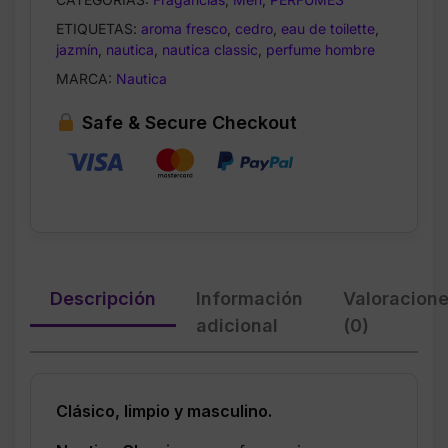
–
ETIQUETAS:
aroma fresco
,
cedro
,
eau de toilette
,
3.4
jazmín
,
nautica
,
nautica classic
,
perfume hombre
oz
/
MARCA:
Nautica
100
Safe & Secure Checkout
ml
cantidad
Descripción
Información
Valoracion
adicional
(0)
Clásico, limpio y masculino.