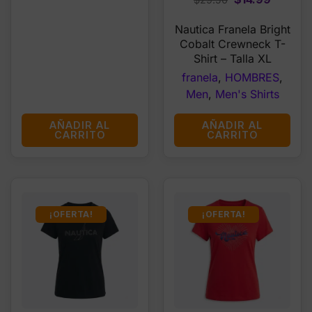
price
price
Nautica Franela Bright
was:
is:
Cobalt Crewneck T-
$29.50.
$14.99.
Shirt – Talla XL
franela
,
HOMBRES
,
Men
,
Men's Shirts
AÑADIR AL
AÑADIR AL
CARRITO
CARRITO
¡OFERTA!
¡OFERTA!