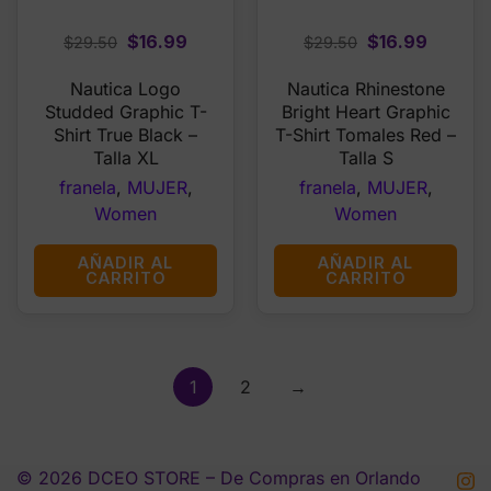
Original
Current
Original
Curren
$
16.99
$
16.99
$
29.50
$
29.50
price
price
price
price
Nautica Logo
Nautica Rhinestone
was:
is:
was:
is:
Studded Graphic T-
Bright Heart Graphic
$29.50.
$16.99.
$29.50.
$16.99.
Shirt True Black –
T-Shirt Tomales Red –
Talla XL
Talla S
franela
,
MUJER
,
franela
,
MUJER
,
Women
Women
AÑADIR AL
AÑADIR AL
CARRITO
CARRITO
1
2
→
© 2026 DCEO STORE – De Compras en Orlando