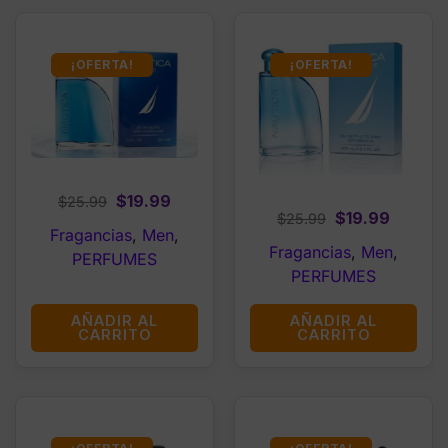
¡OFERTA!
¡OFERTA!
Original
Current
$
19.99
$
25.99
Original
Curren
$
19.99
$
25.99
price
price
Fragancias
,
Men
,
price
price
was:
is:
Fragancias
,
Men
,
PERFUMES
was:
is:
$25.99.
$19.99.
PERFUMES
$25.99.
$19.99.
AÑADIR AL
AÑADIR AL
CARRITO
CARRITO