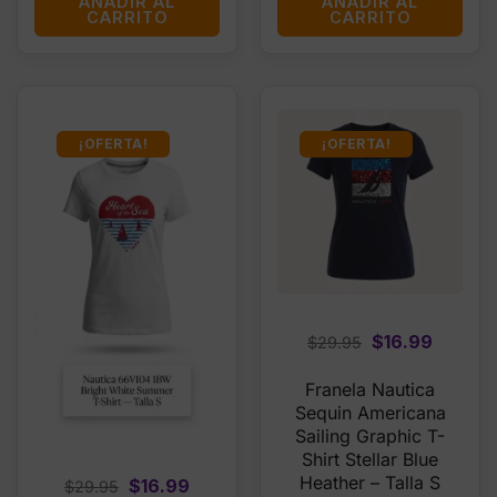
AÑADIR AL
AÑADIR AL
CARRITO
CARRITO
¡OFERTA!
¡OFERTA!
Original
Curren
$
16.99
$
29.95
price
price
Franela Nautica
was:
is:
Sequin Americana
$29.95.
$16.99.
Sailing Graphic T-
Shirt Stellar Blue
Heather – Talla S
Original
Current
$
16.99
$
29.95