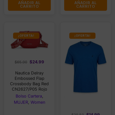
AÑADIR AL
AÑADIR AL
CARRITO
CARRITO
¡OFERTA!
¡OFERTA!
Original
Current
$
24.99
$
65.00
price
price
Nautica Delray
was:
is:
Embossed Flap
$65.00.
$24.99.
Crossbody Bag Red
CN2627/P05 Rojo
Bolso Cartera
,
MUJER
,
Women
Original
Curren
$
14.99
$
29.50