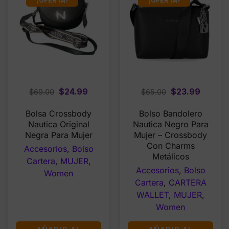
¡OFERTA!
¡OFERTA!
Original
Current
Original
Curren
$
24.99
$
23.99
$
69.00
$
65.00
price
price
price
price
Bolsa Crossbody
Bolso Bandolero
was:
is:
was:
is:
Nautica Original
Nautica Negro Para
$69.00.
$24.99.
$65.00.
$23.99
Negra Para Mujer
Mujer – Crossbody
Con Charms
Accesorios
,
Bolso
Metálicos
Cartera
,
MUJER
,
Accesorios
,
Bolso
Women
Cartera
,
CARTERA
WALLET
,
MUJER
,
Women