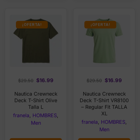
¡OFERTA!
¡OFERTA!
Original
Current
Original
Curren
$
16.99
$
16.99
$
29.50
$
29.50
price
price
price
price
Nautica Crewneck
Nautica Crewneck
was:
is:
was:
is:
Deck T-Shirt Olive
Deck T-Shirt VR8100
$29.50.
$16.99.
$29.50.
$16.99.
Talla L
– Regular Fit TALLA
XL
franela
,
HOMBRES
,
franela
,
HOMBRES
,
Men
Men