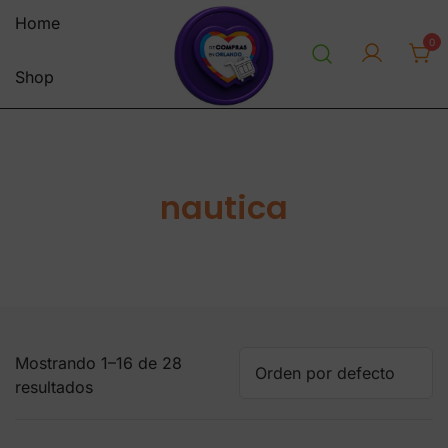
Saltar
Home
al
0
contenido
Shop
personal shopper envios a
decomprasenorlandousa.co
venezuela centro y sur america
m
tienda online
nautica
Mostrando 1–16 de 28
resultados