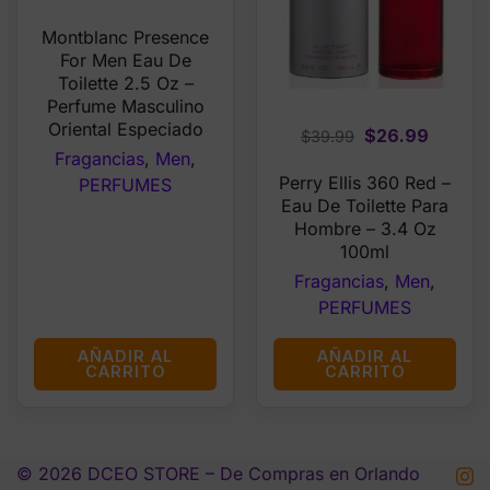
price
price
Montblanc Presence
was:
is:
For Men Eau De
$77.54.
$28.99.
Toilette 2.5 Oz –
Perfume Masculino
Oriental Especiado
Original
Curren
$
26.99
$
39.99
Fragancias
,
Men
,
price
price
Perry Ellis 360 Red –
PERFUMES
was:
is:
Eau De Toilette Para
$39.99.
$26.99
Hombre – 3.4 Oz
100ml
Fragancias
,
Men
,
PERFUMES
AÑADIR AL
AÑADIR AL
CARRITO
CARRITO
© 2026 DCEO STORE – De Compras en Orlando