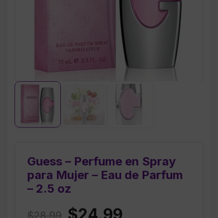
Guess – Perfume en Spray
para Mujer – Eau de Parfum
– 2.5 oz
Original
Current
$
24.99
$
28.99