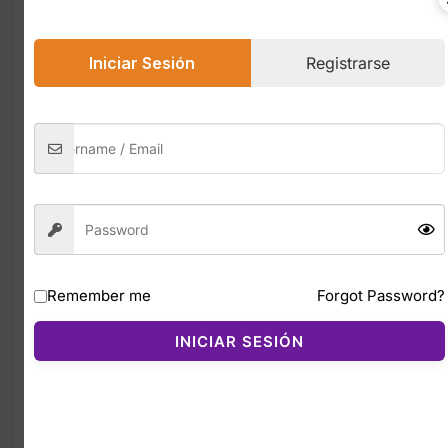
nunca pasa desapercibido.
Guess Woman Eau de Parfum
es una
Iniciar Sesión
Registrarse
fragancia floral‑afrutada que captura la
esencia de la feminidad moderna: divertida,
elegante y segura. Con más de
12,000
reseñas y 4.5 estrellas
, es uno de los
perfumes más queridos de la marca Guess .
Su salida combina notas jugosas de
manzana verde, bergamota y fresa
,
seguidas por un corazón floral de
peonía,
fresia y lirio del valle
. La base cálida de
Remember me
Forgot Password?
ámbar, almizcle y cedro
deja una estela
suave, sensual y duradera.
INICIAR SESIÓN
Fragancia floral afrutada
moderna
Larga duración