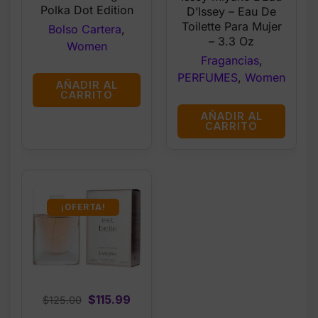
was:
is:
$45.67.
$35.99.
Polka Dot Edition
D’Issey – Eau De
$125.99.
$45.99.
Toilette Para Mujer
Bolso Cartera
,
– 3.3 Oz
Women
Fragancias
,
PERFUMES
,
Women
AÑADIR AL
CARRITO
AÑADIR AL
CARRITO
¡OFERTA!
Original
Current
$
115.99
$
125.00
price
price