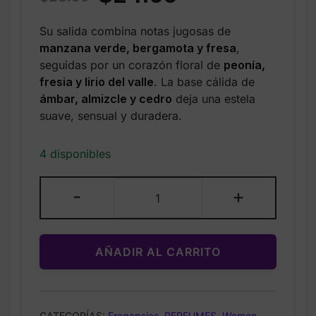
price
price
Su salida combina notas jugosas de
was:
is:
manzana verde, bergamota y fresa
,
$28.99.
$24.99.
seguidas por un corazón floral de
peonía,
fresia y lirio del valle
. La base cálida de
ámbar, almizcle y cedro
deja una estela
suave, sensual y duradera.
4 disponibles
Guess
-
+
–
Perfume
en
AÑADIR AL CARRITO
Spray
para
Mujer
–
CATEGORÍAS:
Fragancias
,
PERFUMES
,
Women