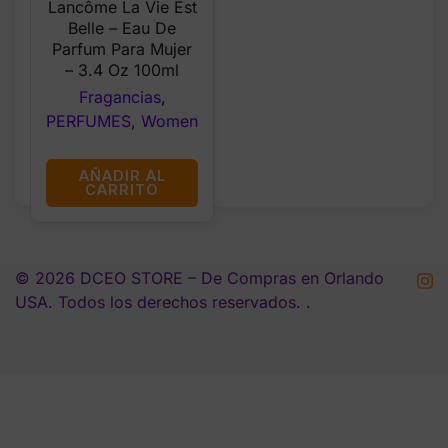
Lancôme La Vie Est
was:
is:
Belle – Eau De
$125.00.
$115.99.
Parfum Para Mujer
– 3.4 Oz 100ml
Fragancias
,
PERFUMES
,
Women
AÑADIR AL
CARRITO
© 2026 DCEO STORE – De Compras en Orlando
USA. Todos los derechos reservados. .