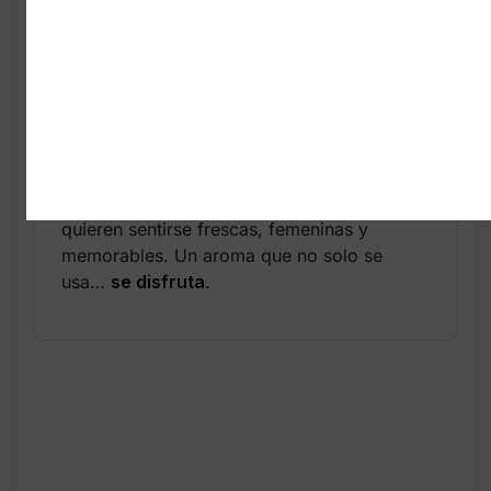
Botella grande de 2.5 oz
Ideal para uso diario o noches
especiales
Más de 900 compras solo este
mes
Un perfume diseñado para mujeres que
quieren sentirse frescas, femeninas y
memorables. Un aroma que no solo se
usa…
se disfruta
.