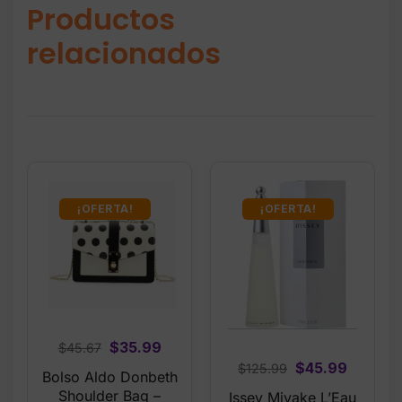
Productos
relacionados
¡OFERTA!
¡OFERTA!
Original
Current
$
35.99
$
45.67
Original
Current
price
price
$
45.99
$
125.99
Bolso Aldo Donbeth
price
price
was:
is:
Shoulder Bag –
Issey Miyake L’Eau