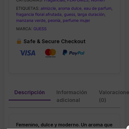
Eau
ETIQUETAS:
almizcle
,
aroma dulce
,
eau de parfum
,
de
fragancia floral afrutada
,
guess
,
larga duración
,
Parfum
manzana verde
,
peonía
,
perfume mujer
–
MARCA:
GUESS
2.5
oz
Safe & Secure Checkout
cantidad
Descripción
Información
Valoracion
adicional
(0)
Femenino, dulce y moderno. Un aroma que