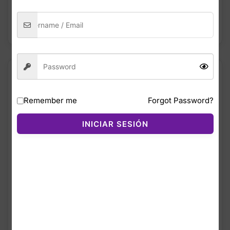
AÑADIR AL
AÑADIR AL
CARRITO
CARRITO
¡OFERTA!
Remember me
Forgot Password?
INICIAR SESIÓN
$
56.99
Halloween Blue Drop
Eau De Toilette Para
Mujer 3.4 Oz –
Perfume Floral Fresco
Y Suave