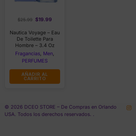
Original
Current
$
19.99
$
25.99
price
price
Nautica Voyage – Eau
was:
is:
De Toilette Para
$25.99.
$19.99.
Hombre – 3.4 Oz
Fragancias
,
Men
,
PERFUMES
AÑADIR AL
CARRITO
© 2026 DCEO STORE – De Compras en Orlando
USA. Todos los derechos reservados. .