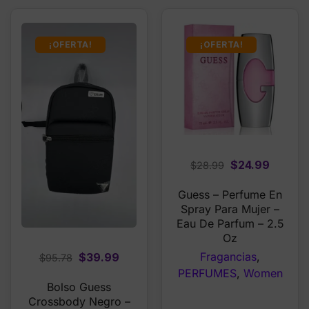
¡OFERTA!
¡OFERTA!
Original
Curren
$
24.99
$
28.99
price
price
Guess – Perfume En
was:
is:
Spray Para Mujer –
$28.99.
$24.99
Eau De Parfum – 2.5
Oz
Fragancias
,
Original
Current
$
39.99
$
95.78
PERFUMES
,
Women
price
price
Bolso Guess
was:
is:
Crossbody Negro –
$95.78.
$39.99.