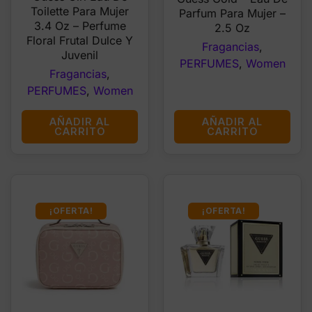
was:
is:
Toilette Para Mujer
Parfum Para Mujer –
$30.99.
$22.99.
$29.99.
$24.99
3.4 Oz – Perfume
2.5 Oz
Floral Frutal Dulce Y
Fragancias
,
Juvenil
PERFUMES
,
Women
Fragancias
,
PERFUMES
,
Women
AÑADIR AL
AÑADIR AL
CARRITO
CARRITO
¡OFERTA!
¡OFERTA!