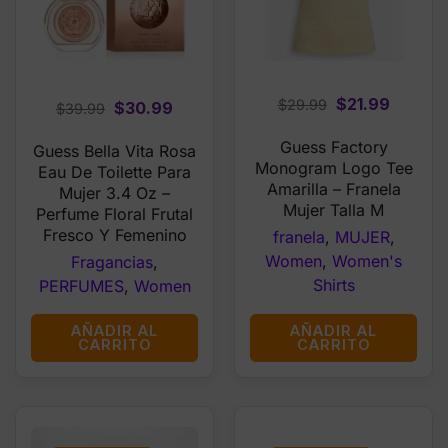
Original
Curren
$
21.99
$
29.99
Original
Current
$
30.99
$
39.99
price
price
price
price
Guess Factory
was:
is:
Guess Bella Vita Rosa
was:
is:
Monogram Logo Tee
Eau De Toilette Para
$29.99.
$21.99.
$39.99.
$30.99.
Amarilla – Franela
Mujer 3.4 Oz –
Mujer Talla M
Perfume Floral Frutal
Fresco Y Femenino
franela
,
MUJER
,
Women
,
Women's
Fragancias
,
Shirts
PERFUMES
,
Women
AÑADIR AL
AÑADIR AL
CARRITO
CARRITO