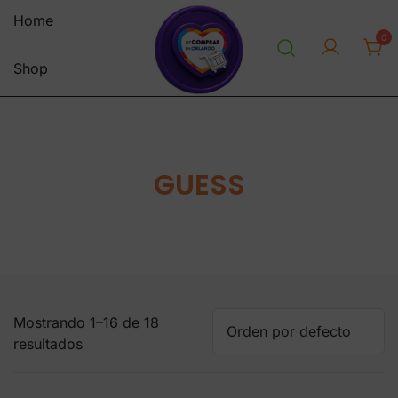
Saltar
Home
al
0
contenido
Shop
personal shopper envios a
decomprasenorlandousa.co
venezuela centro y sur america
m
tienda online
GUESS
Mostrando 1–16 de 18
resultados