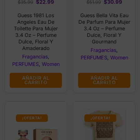
Original
Current
Original
Curren
$
22.99
$
30.99
$
35.99
$
51.99
price
price
price
price
Guess 1981 Los
Guess Bella Vita Eau
was:
is:
was:
is:
Angeles Eau De
De Parfum Para Mujer
$35.99.
$22.99.
$51.99.
$30.99
Toilette Para Mujer
3.4 Oz – Perfume
3.4 Oz – Perfume
Dulce, Floral Y
Dulce, Floral Y
Gourmand
Amaderado
Fragancias
,
Fragancias
,
PERFUMES
,
Women
PERFUMES
,
Women
AÑADIR AL
AÑADIR AL
CARRITO
CARRITO
¡OFERTA!
¡OFERTA!