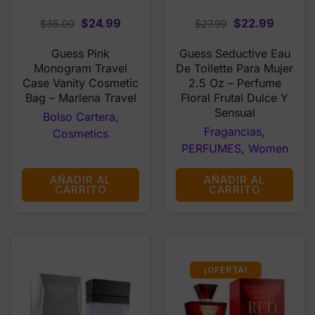
Original
Current
Original
Curren
$
24.99
$
22.99
$
35.00
$
27.99
price
price
price
price
Guess Pink
Guess Seductive Eau
was:
is:
was:
is:
Monogram Travel
De Toilette Para Mujer
$35.00.
$24.99.
$27.99.
$22.99
Case Vanity Cosmetic
2.5 Oz – Perfume
Bag – Marlena Travel
Floral Frutal Dulce Y
Sensual
Bolso Cartera
,
Fragancias
,
Cosmetics
PERFUMES
,
Women
AÑADIR AL
AÑADIR AL
CARRITO
CARRITO
¡OFERTA!