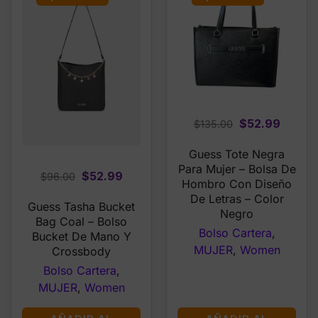
Original
Curren
$
52.99
$
135.00
price
price
Guess Tote Negra
was:
is:
Para Mujer – Bolsa De
$135.00.
$52.99
Original
Current
$
52.99
$
96.00
Hombro Con Diseño
price
price
De Letras – Color
Guess Tasha Bucket
was:
is:
Negro
Bag Coal – Bolso
$96.00.
$52.99.
Bolso Cartera
,
Bucket De Mano Y
MUJER
,
Women
Crossbody
Bolso Cartera
,
MUJER
,
Women