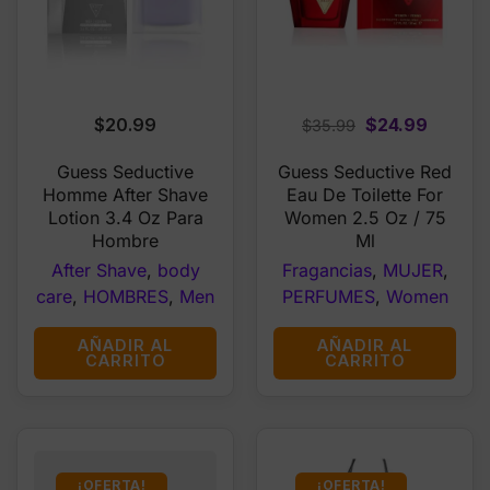
Original
Curren
$
20.99
$
24.99
$
35.99
price
price
Guess Seductive
Guess Seductive Red
was:
is:
Homme After Shave
Eau De Toilette For
$35.99.
$24.99
Lotion 3.4 Oz Para
Women 2.5 Oz / 75
Hombre
Ml
After Shave
,
body
Fragancias
,
MUJER
,
care
,
HOMBRES
,
Men
PERFUMES
,
Women
AÑADIR AL
AÑADIR AL
CARRITO
CARRITO
¡OFERTA!
¡OFERTA!