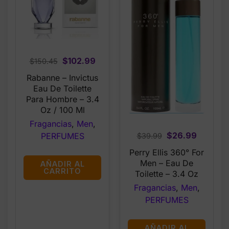
Original
Current
$
102.99
$
150.45
price
price
Rabanne – Invictus
was:
is:
Eau De Toilette
$150.45.
$102.99.
Para Hombre – 3.4
Oz / 100 Ml
Fragancias
,
Men
,
Original
Current
$
26.99
PERFUMES
$
39.99
price
price
Perry Ellis 360° For
was:
is:
Men – Eau De
AÑADIR AL
$39.99.
$26.99.
CARRITO
Toilette – 3.4 Oz
Fragancias
,
Men
,
PERFUMES
AÑADIR AL