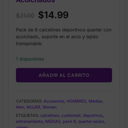
Original
Current
$
14.99
$
21.00
price
price
Pack de 6 calcetines deportivos quarter con
was:
is:
acolchado, soporte en el arco y tejido
$21.00.
$14.99.
transpirable.
1 disponibles
AÑADIR AL CARRITO
CATEGORÍAS:
Accesorios
,
HOMBRES
,
Medias
,
Men
,
MUJER
,
Women
ETIQUETAS:
calcetines
,
cushioned
,
deportivos
,
entrenamiento
,
MEDIAS
,
pack 6
,
quarter socks
,
unisex