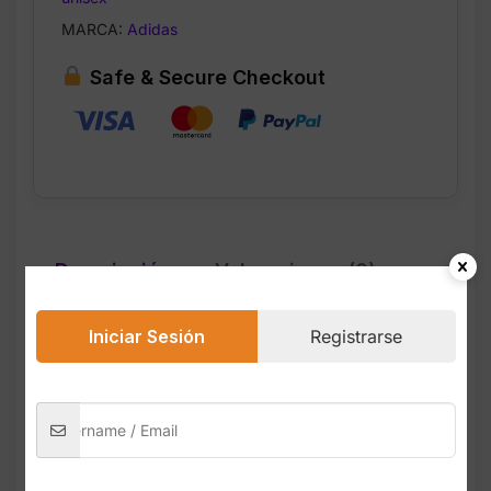
MARCA:
Adidas
Safe & Secure Checkout
Descripción
Valoraciones (0)
Iniciar Sesión
Registrarse
El pack de 6 pares de Athletic Cushioned
Quarter Socks ofrece comodidad, soporte y
rendimiento para entrenamientos, caminatas
o uso diario. Su diseño quarter brinda
mayor cobertura que los no-show,