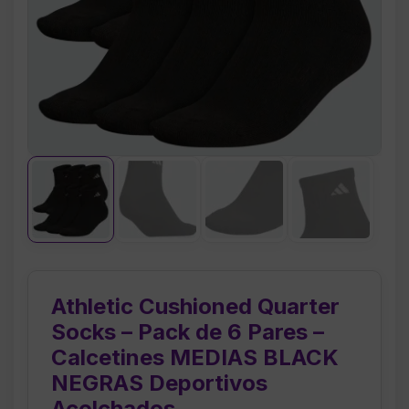
Athletic Cushioned Quarter
Socks – Pack de 6 Pares –
Calcetines MEDIAS BLACK
NEGRAS Deportivos
Acolchados