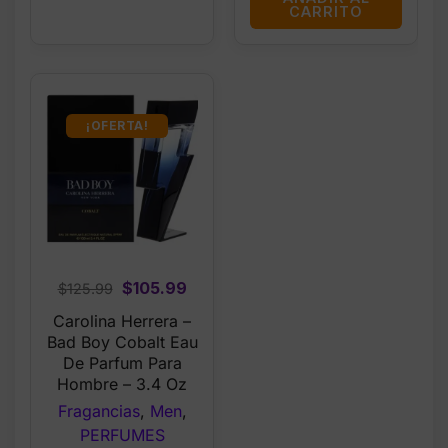
CARRITO
¡OFERTA!
Original
Current
$
105.99
$
125.99
price
price
Carolina Herrera –
was:
is:
Bad Boy Cobalt Eau
$125.99.
$105.99.
De Parfum Para
Hombre – 3.4 Oz
Fragancias
,
Men
,
PERFUMES