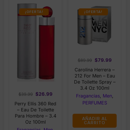
¡OFERTA!
¡OFERTA!
Original
Current
$
79.99
$
89.99
price
price
Carolina Herrera –
was:
is:
212 For Men – Eau
$89.99.
$79.99.
De Toilette Spray –
3.4 Oz 100ml
Original
Current
$
26.99
$
39.99
Fragancias
,
Men
,
price
price
PERFUMES
Perry Ellis 360 Red
was:
is:
– Eau De Toilette
$39.99.
$26.99.
Para Hombre – 3.4
AÑADIR AL
Oz 100ml
CARRITO
Fragancias
,
Men
,