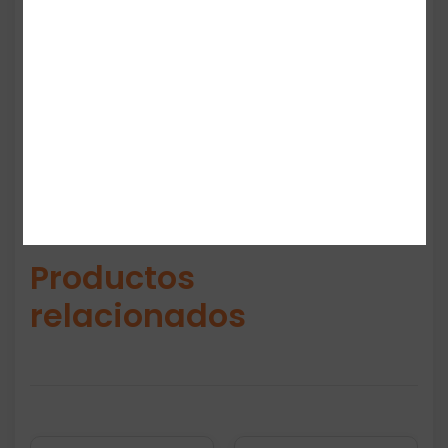
uso diario. Con un diseño completamente
negro, son versátiles, modernas y fáciles de
combinar.
Productos
relacionados