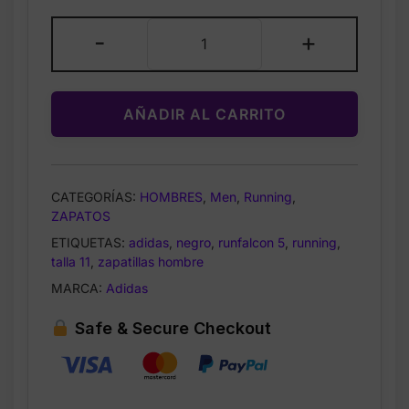
$60.00.
$37.99.
Adidas
-
+
Runfalcon
5
WIDE
AÑADIR AL CARRITO
Running
Shoes
Negro
–
CATEGORÍAS:
HOMBRES
,
Men
,
Running
,
Zapatillas
ZAPATOS
para
ETIQUETAS:
adidas
,
negro
,
runfalcon 5
,
running
,
Correr
talla 11
,
zapatillas hombre
Talla
MARCA:
Adidas
8.5
cantidad
Safe & Secure Checkout