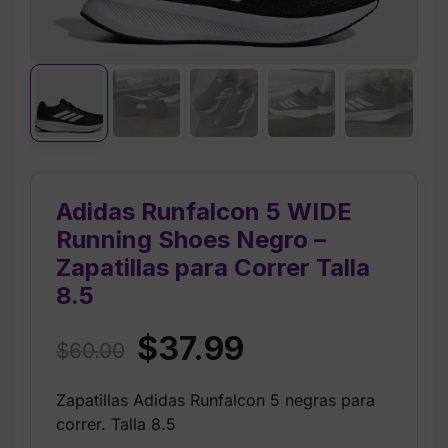
Adidas Runfalcon 5 WIDE
Running Shoes Negro –
Zapatillas para Correr Talla
8.5
Original
Current
$
37.99
$
60.00
price
price
Zapatillas Adidas Runfalcon 5 negras para
was:
is:
correr. Talla 8.5