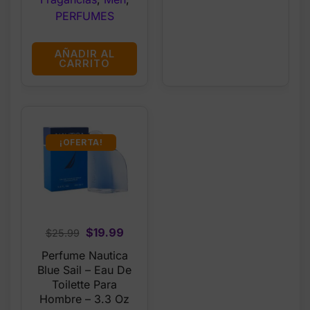
PERFUMES
AÑADIR AL
CARRITO
¡OFERTA!
Original
Current
$
19.99
$
25.99
price
price
Perfume Nautica
was:
is:
Blue Sail – Eau De
$25.99.
$19.99.
Toilette Para
Hombre – 3.3 Oz