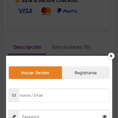
Safe & Secure Checkout
Moderno
TALLA
6
cantidad
Descripción
Valoraciones (0)
Las Adidas Sambae para mujer en color
Iniciar Sesión
Registrarse
blanco con rayas azules son una versión
moderna del icónico modelo Samba,
combinando el estilo clásico del fútbol
indoor con detalles actualizados para el
streetwear actual. Este diseño destaca por
su estética limpia, suela elevada tipo
plataforma y las tres rayas en azul que