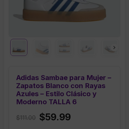
Adidas Sambae para Mujer –
Zapatos Blanco con Rayas
Azules – Estilo Clásico y
Moderno TALLA 6
Original
Current
$
59.99
$
111.00
price
price