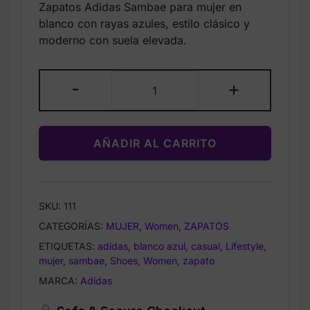
Zapatos Adidas Sambae para mujer en
was:
is:
blanco con rayas azules, estilo clásico y
$111.00.
$59.99.
moderno con suela elevada.
Adidas
-
+
Sambae
para
Mujer
AÑADIR AL CARRITO
–
Zapatos
Blanco
con
SKU:
111
Rayas
CATEGORÍAS:
MUJER
,
Women
,
ZAPATOS
Azules
–
ETIQUETAS:
adidas
,
blanco azul
,
casual
,
Lifestyle
,
Estilo
mujer
,
sambae
,
Shoes
,
Women
,
zapato
Clásico
MARCA:
Adidas
y