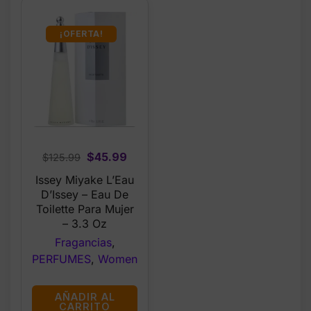
¡OFERTA!
Original
Current
$
45.99
$
125.99
price
price
Issey Miyake L’Eau
was:
is:
D’Issey – Eau De
$125.99.
$45.99.
Toilette Para Mujer
– 3.3 Oz
Fragancias
,
PERFUMES
,
Women
AÑADIR AL
CARRITO