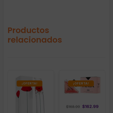
Productos
relacionados
¡OFERTA!
¡OFERTA!
Original
Curren
$
162.99
$
168.99
price
price