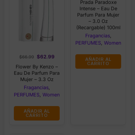
Prada Paradoxe
was:
is:
Intense – Eau De
$168.99.
$162.9
Parfum Para Mujer
– 3.0 Oz
(Recargable) 100ml
Fragancias
,
PERFUMES
,
Women
Original
Current
$
62.99
$
66.99
AÑADIR AL
price
price
CARRITO
Flower By Kenzo –
was:
is:
Eau De Parfum Para
$66.99.
$62.99.
Mujer – 3.3 Oz
Fragancias
,
PERFUMES
,
Women
AÑADIR AL
CARRITO