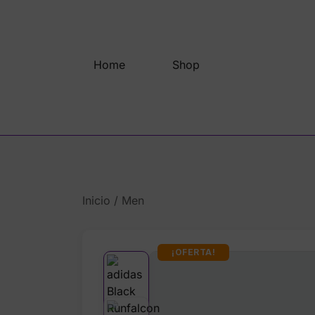
Saltar
al
contenido
Home
Shop
Inicio
/
Men
¡OFERTA!