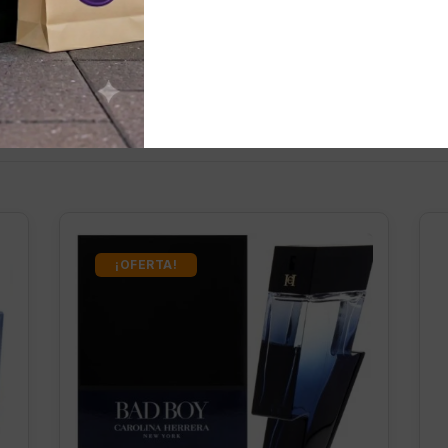
nados
¡OFERTA!