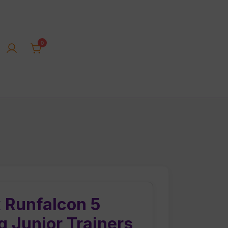
0
rica tienda online
 Runfalcon 5
 Junior Trainers