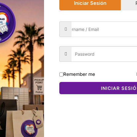
Iniciar Sesión
0)
ro son zapatillas deportivas diseñadas para ofrecer comodi
Remember me
m proporciona una amortiguación suave que impulsa cada pa
nte todo el día. El diseño con cordones asegura un ajuste 
INICIAR SESI
reativas. Su estilo negro clásico combina con cualquier outf