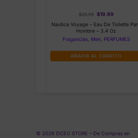
Original
Current
$
19.99
$
25.99
price
price
Nautica Voyage – Eau De Toilette Pa
was:
is:
Hombre – 3.4 Oz
$25.99.
$19.99.
Fragancias
,
Men
,
PERFUMES
AÑADIR AL CARRITO
© 2026 DCEO STORE – De Compras en