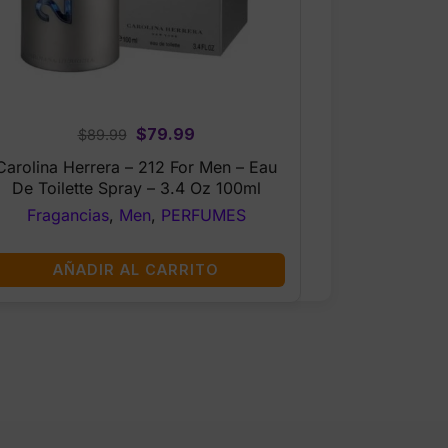
Original
Current
$
79.99
$
89.99
price
price
Carolina Herrera – 212 For Men – Eau
was:
is:
De Toilette Spray – 3.4 Oz 100ml
$89.99.
$79.99.
Fragancias
,
Men
,
PERFUMES
AÑADIR AL CARRITO