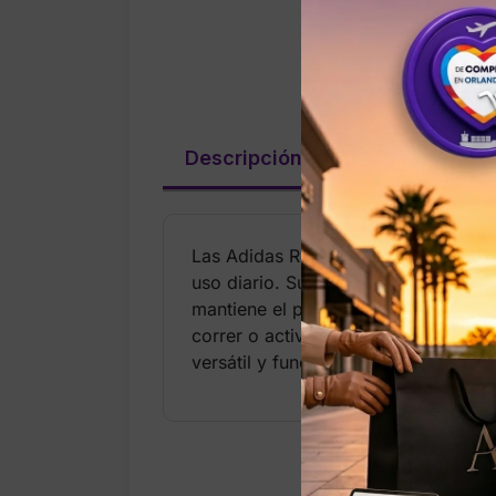
Descripción
Valoraciones (
Las Adidas Runfalcon 5 en color neg
uso diario. Su mediasuela Cloudfoa
mantiene el pie fresco y cómodo dura
correr o actividades escolares y rec
versátil y funcional.