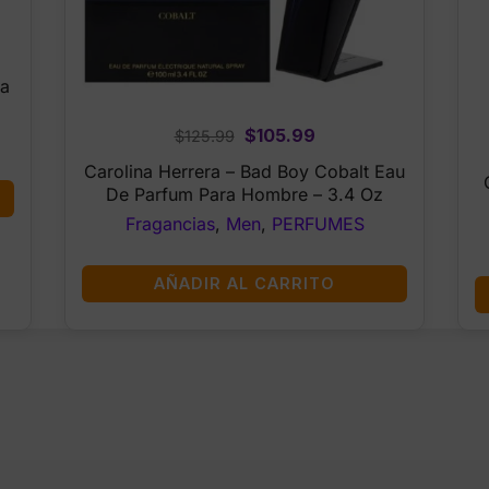
ra
Original
Current
$
105.99
$
125.99
price
price
Carolina Herrera – Bad Boy Cobalt Eau
was:
is:
De Parfum Para Hombre – 3.4 Oz
$125.99.
$105.99.
Fragancias
,
Men
,
PERFUMES
AÑADIR AL CARRITO