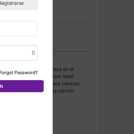
Registrarse
dad, estabilidad y ligereza en el
Forgot Password?
so, mientras que el upper textil
firme y estable, ideal para caminar,
ÓN
it, convirtiéndolas en una opción