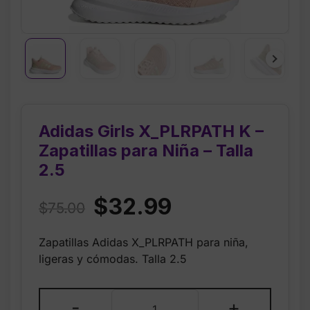
Adidas Girls X_PLRPATH K –
Zapatillas para Niña – Talla
2.5
Original
Current
$
32.99
$
75.00
price
price
Zapatillas Adidas X_PLRPATH para niña,
was:
is:
ligeras y cómodas. Talla 2.5
$75.00.
$32.99.
Adidas
-
+