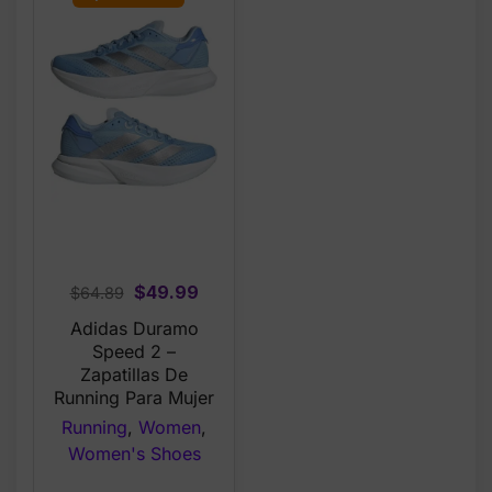
Original
Current
$
49.99
$
64.89
price
price
Adidas Duramo
was:
is:
Speed 2 –
$64.89.
$49.99.
Zapatillas De
Running Para Mujer
Running
,
Women
,
Women's Shoes