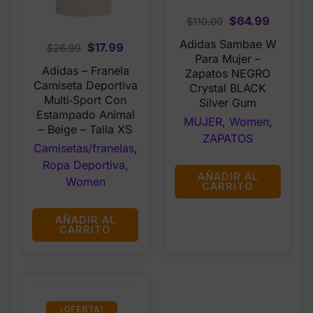
Original
Current
$
64.99
$
110.00
price
price
Adidas Sambae W
Original
Current
$
17.99
$
26.99
was:
is:
Para Mujer –
price
price
Adidas – Franela
$110.00.
$64.99.
Zapatos NEGRO
was:
is:
Camiseta Deportiva
Crystal BLACK
$26.99.
$17.99.
Multi‑Sport Con
Silver Gum
Estampado Animal
MUJER
,
Women
,
– Beige – Talla XS
ZAPATOS
Camisetas/franelas
,
Ropa Deportiva
,
AÑADIR AL
Women
CARRITO
AÑADIR AL
CARRITO
¡OFERTA!