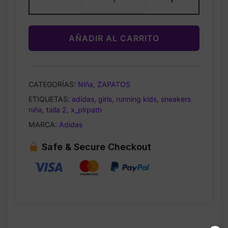
Girls
X_PLRPATH
K
AÑADIR AL CARRITO
–
Zapatillas
para
Niña
CATEGORÍAS:
Niña
,
ZAPATOS
–
ETIQUETAS:
adidas
,
girls
,
running kids
,
sneakers
Talla
niña
,
talla 2
,
x_plrpath
2.5
cantidad
MARCA:
Adidas
Safe & Secure Checkout