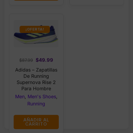
¡OFERTA!
Original
Current
$
49.99
$
87.99
price
price
Adidas – Zapatillas
was:
is:
De Running
$87.99.
$49.99.
Supernova Rise 2
Para Hombre
Men
,
Men's Shoes
,
Running
AÑADIR AL
CARRITO