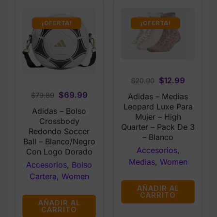
¡OFERTA!
¡OFERTA!
Original
Current
$
12.99
$
20.00
price
price
Original
Current
$
69.99
$
79.89
Adidas – Medias
was:
is:
price
price
Leopard Luxe Para
Adidas – Bolso
$20.00.
$12.99.
Mujer – High
was:
is:
Crossbody
Quarter – Pack De 3
$79.89.
$69.99.
Redondo Soccer
– Blanco
Ball – Blanco/Negro
Accesorios
,
Con Logo Dorado
Medias
,
Women
Accesorios
,
Bolso
Cartera
,
Women
AÑADIR AL
CARRITO
AÑADIR AL
CARRITO