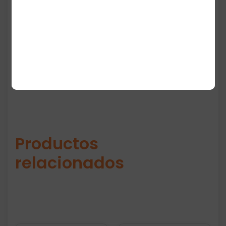
casual. Incluye cierre ajustable y detalles
coloridos que resaltan el icónico personaje
de Disney.
Productos
relacionados