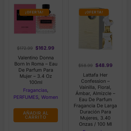
¡OFERTA!
¡OFERTA!
Original
Current
$
162.99
$
172.99
price
price
Valentino Donna
was:
is:
Born In Roma – Eau
Original
Current
$
48.99
$
58.99
$172.99.
$162.99.
De Parfum Para
price
price
Lattafa Her
Mujer – 3.4 Oz
was:
is:
Confession –
100ml
$58.99.
$48.99.
Vainilla, Floral,
Fragancias
,
Ámbar, Almizcle –
PERFUMES
,
Women
Eau De Parfum
Fragancia De Larga
Duración Para
AÑADIR AL
CARRITO
Mujeres, 3.40
Onzas / 100 Ml