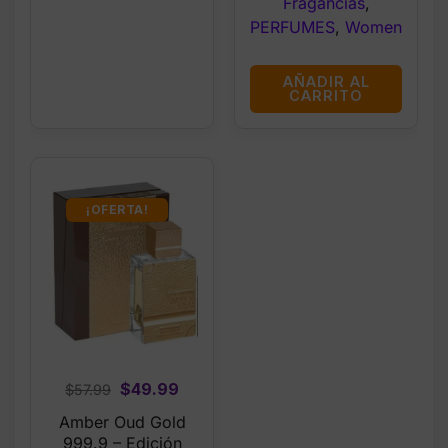
Fragancias
,
PERFUMES
,
Women
AÑADIR AL
CARRITO
¡OFERTA!
Original
Current
$
49.99
$
57.99
price
price
Amber Oud Gold
was:
is:
999.9 – Edición