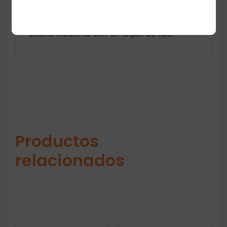
o ropa athleisure. Son perfectos para
quienes buscan comodidad, ligereza y un
diseño moderno con un toque de lujo.
Productos
relacionados