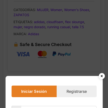
CATEGORÍAS:
MUJER
,
Women
,
Women's Shoes
,
ZAPATOS
ETIQUETAS:
adidas
,
cloudfoam
,
flex slounge
,
mujer
,
negro dorado
,
running casual
,
talla 7.5
MARCA:
Adidas
Safe & Secure Checkout
Descripción
Valoraciones (0)
Iniciar Sesión
Registrarse