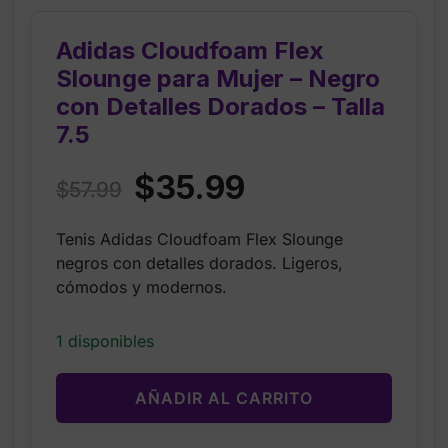
Adidas Cloudfoam Flex
Slounge para Mujer – Negro
con Detalles Dorados – Talla
7.5
Original
Current
$
35.99
$
57.99
price
price
Tenis Adidas Cloudfoam Flex Slounge
was:
is:
negros con detalles dorados. Ligeros,
$57.99.
$35.99.
cómodos y modernos.
1 disponibles
AÑADIR AL CARRITO