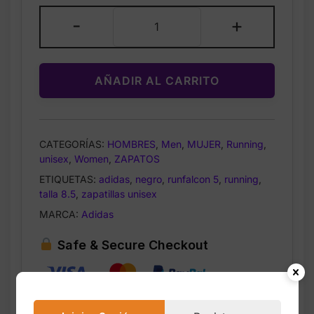
adidas
-
+
Black
Runfalcon
5
AÑADIR AL CARRITO
Running
TALLA
9.5
cantidad
CATEGORÍAS:
HOMBRES
,
Men
,
MUJER
,
Running
,
unisex
,
Women
,
ZAPATOS
ETIQUETAS:
adidas
,
negro
,
runfalcon 5
,
running
,
talla 8.5
,
zapatillas unisex
MARCA:
Adidas
Safe & Secure Checkout