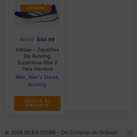
¡OFERTA!
Original
Current
$
49.99
$
87.99
price
price
Adidas – Zapatillas
was:
is:
De Running
$87.99.
$49.99.
Supernova Rise 2
Para Hombre
Men
,
Men's Shoes
,
Running
AÑADIR AL
CARRITO
© 2026 DCEO STORE – De Compras en Orlando