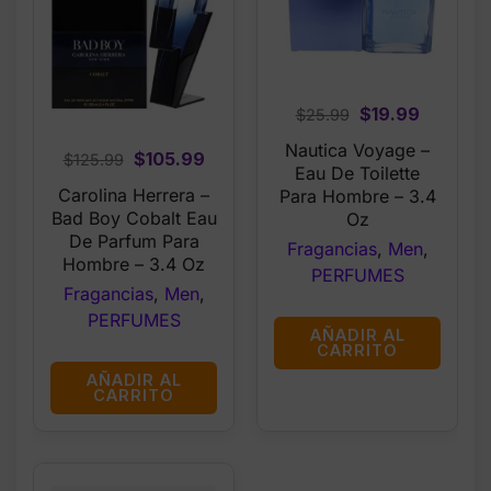
Original
Current
$
19.99
$
25.99
price
price
Nautica Voyage –
Original
Current
$
105.99
$
125.99
was:
is:
Eau De Toilette
price
price
$25.99.
$19.99.
Carolina Herrera –
Para Hombre – 3.4
was:
is:
Bad Boy Cobalt Eau
Oz
$125.99.
$105.99.
De Parfum Para
Fragancias
,
Men
,
Hombre – 3.4 Oz
PERFUMES
Fragancias
,
Men
,
PERFUMES
AÑADIR AL
CARRITO
AÑADIR AL
CARRITO