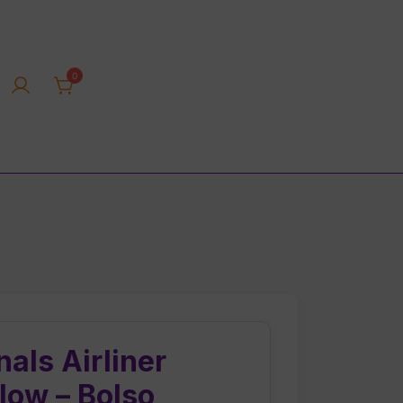
0
rica tienda online
nals Airliner
low – Bolso