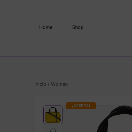
Saltar
al
contenido
Home
Shop
Inicio
/
Women
¡OFERTA!