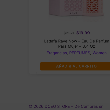
Original
Current
$
19.99
$
21.21
price
price
Lattafa Rave Now – Eau De Parfum
was:
is:
Para Mujer – 3.4 Oz
$21.21.
$19.99.
Fragancias
,
PERFUMES
,
Women
AÑADIR AL CARRITO
© 2026 DCEO STORE – De Compras en