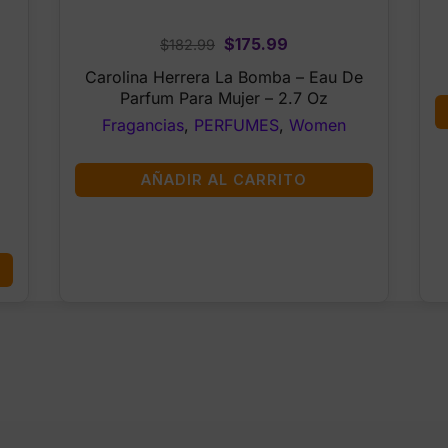
Original
Current
$
175.99
$
182.99
price
price
Carolina Herrera La Bomba – Eau De
was:
is:
Parfum Para Mujer – 2.7 Oz
$182.99.
$175.99.
Fragancias
,
PERFUMES
,
Women
AÑADIR AL CARRITO