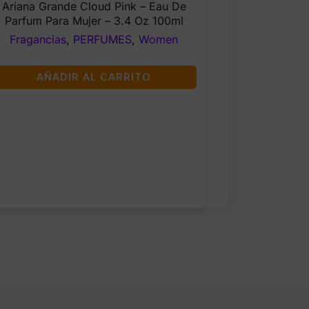
Ariana Grande Cloud Pink – Eau De
was:
is:
Parfum Para Mujer – 3.4 Oz 100ml
$73.99.
$62.99.
Fragancias
,
PERFUMES
,
Women
AÑADIR AL CARRITO