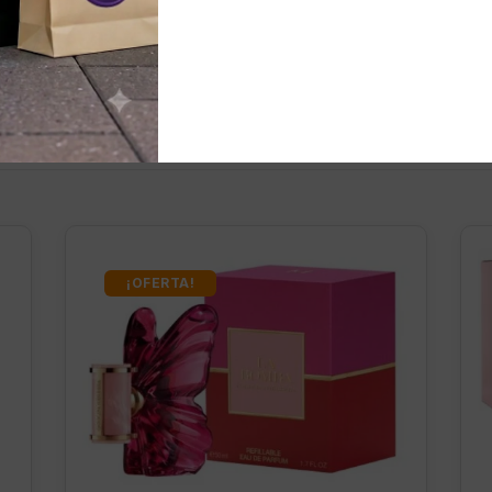
nados
¡OFERTA!